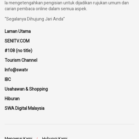
Ia mengetengahkan pengisian untuk dijadikan rujukan umum dan
carian pembaca online dalam semua aspek.
“Segalanya Dihujung Jari Anda”
Laman Utama
SENITV.COM
#108 (no title)
Tourism Channel
Info@swatv
IBC
Usahawan & Shopping
Hiburan
SWA Digital Malaysia
Mengenai Kami
Hubungi Kami