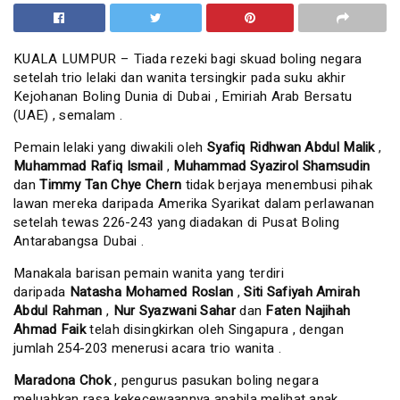
KUALA LUMPUR – Tiada rezeki bagi skuad boling negara
setelah trio lelaki dan wanita tersingkir pada suku akhir
Kejohanan Boling Dunia di Dubai , Emiriah Arab Bersatu
(UAE) , semalam .
Pemain lelaki yang diwakili oleh
Syafiq Ridhwan Abdul Malik
,
Muhammad Rafiq Ismail
,
Muhammad Syazirol Shamsudin
dan
Timmy Tan Chye Chern
tidak berjaya menembusi pihak
lawan mereka daripada Amerika Syarikat dalam perlawanan
setelah tewas 226-243 yang diadakan di Pusat Boling
Antarabangsa Dubai .
Manakala barisan pemain wanita yang terdiri
daripada
Natasha Mohamed Roslan
,
Siti Safiyah Amirah
Abdul Rahman
,
Nur Syazwani Sahar
dan
Faten Najihah
Ahmad Faik
telah disingkirkan oleh Singapura , dengan
jumlah 254-203 menerusi acara trio wanita .
Maradona Chok
, pengurus pasukan boling negara
meluahkan rasa kekecewaannya apabila melihat anak