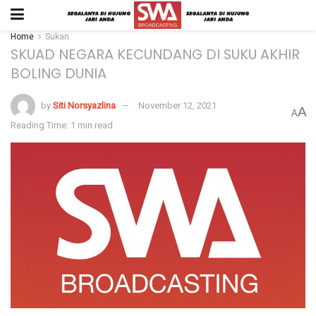
Home
Sukan
SKUAD NEGARA KECUNDANG DI SUKU AKHIR
BOLING DUNIA
by
Siti Norsyazlina
November 12, 2021
A
A
Reading Time: 1 min read