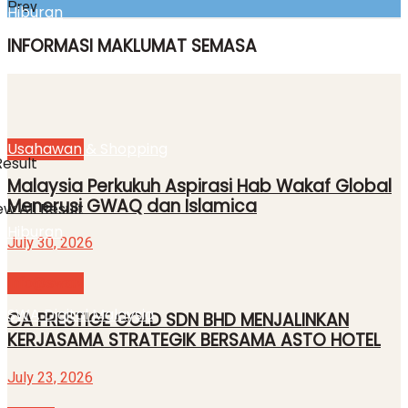
Prev
Hiburan
INFORMASI MAKLUMAT SEMASA
SWA Digital Malaysia
IBC
Info@swatv
Usahawan & Shopping
Result
Malaysia Perkukuh Aspirasi Hab Wakaf Global
Menerusi GWAQ dan Islamica
w All Result
Hiburan
July 30, 2026
Info@swatv
SWA Digital Malaysia
CA PRESTIGE GOLD SDN BHD MENJALINKAN
KERJASAMA STRATEGIK BERSAMA ASTO HOTEL
July 23, 2026