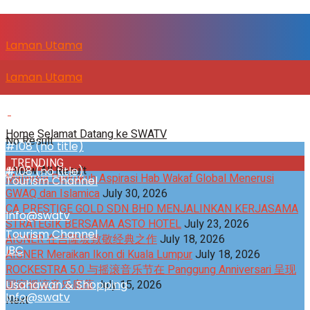
Laman Utama
Laman Utama
SENITV.COM
SENITV.COM
Home
Selamat Datang ke SWATV
No Result
#108 (no title)
TRENDING
View All Result
#108 (no title)
Malaysia Perkukuh Aspirasi Hab Wakaf Global Menerusi
Tourism Channel
GWAQ dan Islamica
July 30, 2026
CA PRESTIGE GOLD SDN BHD MENJALINKAN KERJASAMA
Info@swatv
STRATEGIK BERSAMA ASTO HOTEL
July 23, 2026
Tourism Channel
AIGNER 在吉隆坡致敬经典之作
July 18, 2026
IBC
AIGNER Meraikan Ikon di Kuala Lumpur
July 18, 2026
ROCKESTRA 5.0 与摇滚音乐节在 Panggung Anniversari 呈现
Usahawan & Shopping
国家摇滚音乐底蕴
July 15, 2026
Info@swatv
Next