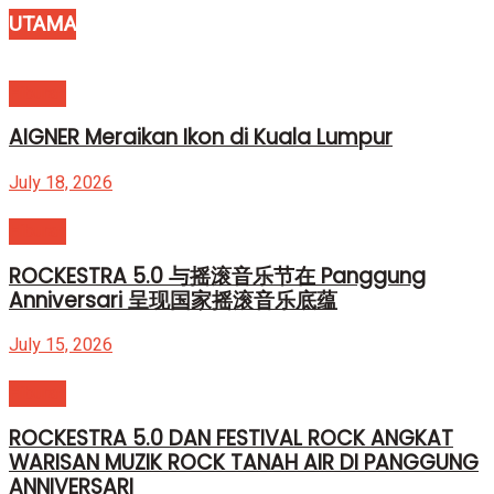
UTAMA
Hiburan
AIGNER Meraikan Ikon di Kuala Lumpur
July 18, 2026
Hiburan
ROCKESTRA 5.0 与摇滚音乐节在 Panggung
Anniversari 呈现国家摇滚音乐底蕴
July 15, 2026
Hiburan
ROCKESTRA 5.0 DAN FESTIVAL ROCK ANGKAT
WARISAN MUZIK ROCK TANAH AIR DI PANGGUNG
ANNIVERSARI