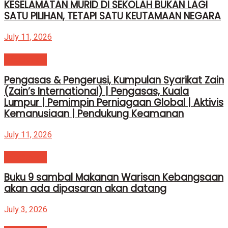
KESELAMATAN MURID DI SEKOLAH BUKAN LAGI
SATU PILIHAN, TETAPI SATU KEUTAMAAN NEGARA
July 11, 2026
Info@swatv
Pengasas & Pengerusi, Kumpulan Syarikat Zain
(Zain’s International) | Pengasas, Kuala
Lumpur | Pemimpin Perniagaan Global | Aktivis
Kemanusiaan | Pendukung Keamanan
July 11, 2026
Info@swatv
Buku 9 sambal Makanan Warisan Kebangsaan
akan ada dipasaran akan datang
July 3, 2026