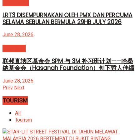
Info@swatv
LRT3 DISEMPURNAKAN OLEH PMX DAN PERCUMA
SELAMA SEBULAN BERMULA 29HB JULY 2026
June 28, 2026
SWA 首 台
联邦直辖区基金会 SPM 与 3M 补习班计划——哈桑
纳基金会（Hasanah Foundation）创下骄人佳绩
June 28, 2026
Prev
Next
TOURISM
All
Tourism