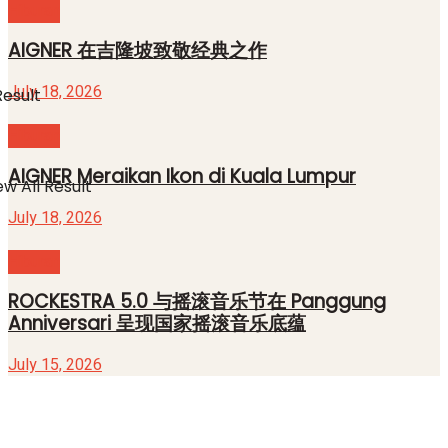
Hiburan
AIGNER 在吉隆坡致敬经典之作
July 18, 2026
Result
Hiburan
AIGNER Meraikan Ikon di Kuala Lumpur
w All Result
July 18, 2026
Hiburan
ROCKESTRA 5.0 与摇滚音乐节在 Panggung
Anniversari 呈现国家摇滚音乐底蕴
July 15, 2026