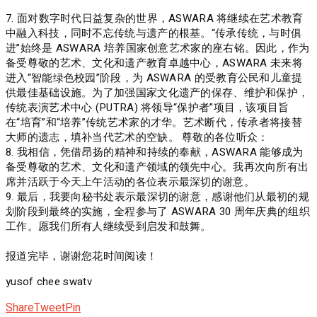
‎7. 面对数字时代日益复杂的世界，ASWARA 将继续在艺术教育
中融入科技，同时不忘传统与遗产的根基。“传承传统，与时俱
进”始终是 ASWARA 培养国家创意艺术家的座右铭。因此，作为
备受尊敬的艺术、文化和遗产教育卓越中心，ASWARA 未来将
进入“智能绿色校园”阶段，为 ASWARA 的受教育公民和儿童提
供最佳基础设施。为了加强国家文化遗产的保存、维护和保护，
传统表演艺术中心 (PUTRA) 将领导“保护者”项目，该项目旨
在“培育”和“培养”传统艺术家的才华。艺术断代，传承者将接替
大师的遗志，填补当代艺术的空缺。 尊敬的各位听众：
‎8. 我相信，凭借昂扬的精神和持续的奉献，ASWARA 能够成为
备受尊敬的艺术、文化和遗产领域的领先中心。我再次向所有出
席并活跃于今天上午活动的各位表示最深切的谢意。
‎9. 最后，我要向秘书处表示最深切的谢意，感谢他们从最初的规
划阶段到最终的实施，全程参与了 ASWARA 30 周年庆典的组织
工作。愿我们所有人继续受到启发和鼓舞。
报道完毕，谢谢您花时间阅读！
yusof chee swatv
Share
Tweet
Pin