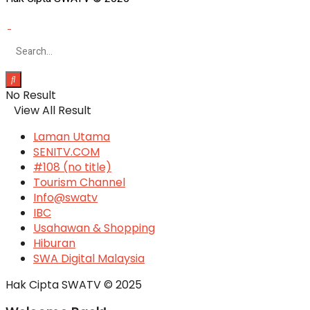
No Result
View All Result
Laman Utama
SENITV.COM
#108 (no title)
Tourism Channel
Info@swatv
IBC
Usahawan & Shopping
Hiburan
SWA Digital Malaysia
Hak Cipta SWATV © 2025