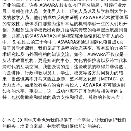
产业的需求。许多 ASWARA 校友如今已声名鹊起，引领行业发
展，引领创作人员、文化界人士、研究人员以及从学校到大学各
级的教学人员。他们的成功反映并证明了ASWARA艺术教育体系
的有效性，该体系由那些为这所幸运的机构奉献一生的人们所开
创。为服务这所学校做出贡献并延续其传统的领导层应该感到自
豪，并努力确保ASWARA的卓越和荣耀永远铭刻在所有人的心
中。 5. 在过去的三十年中，ASWARA还通过国际化项目成功扩
展了其学术课程。我们见证了课程的动态演变、富有影响力的艺
术研究以及与外国机构的知识交流。如今，ASWARA不仅仅是一
所艺术教育机构，更是知识的中心、文化的保护者以及跨世代和
跨时代的互动空间。我想强调的是，这些成就的取得并非偶然，
而是讲师、行政和教职员工、学生、校友等各方共同努力的结
果，当然也离不开马来西亚旅游、艺术与文化部（MOTAC）的
大力支持。如果没有各方的合作与投入，ASWARA 不可能达到
如今的水平。事实上，这一成功也离不开其他利益相关者的支
持，包括赞助商和媒体的鼎力支持和报道。 尊敬的各位来宾：
‎6. 本次 30 周年庆典也为我们提供了一个平台，让我们铭记我们
的服务，培养自豪感，并增强我们继续前进的决心。