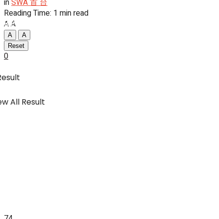
in
SWA 首 台
Reading Time: 1 min read
SWA Digital Malaysia
A
A
IBC
A
A
Reset
0
Usahawan & Shopping
Result
w All Result
Hiburan
SWA Digital Malaysia
74