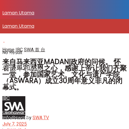
Laman Utama
Laman Utama
SENITV.COM
SENITV.COM
Home
IBC
SWA 首 台
No Result
#108 (no title)
来自马来西亚MADANI政府的问候。 怀
View All Result
#108 (no title)
着谦卑和感恩之心，感谢上帝让我们齐聚
Tourism Channel
一堂，参加国家艺术、文化与遗产学院
（ASWARA）成立30周年意义非凡的闭
Info@swatv
幕式。
Tourism Channel
IBC
Usahawan & Shopping
by
SWA TV
Info@swatv
July 7, 2025
Hiburan