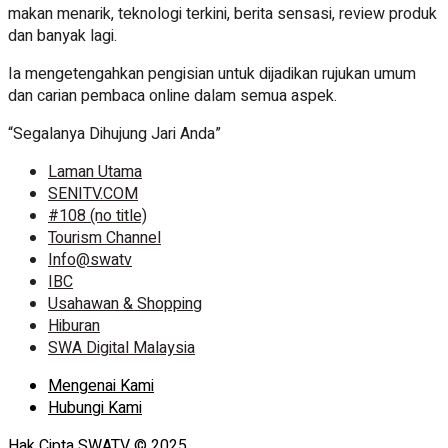
makan menarik, teknologi terkini, berita sensasi, review produk
dan banyak lagi.
Ia mengetengahkan pengisian untuk dijadikan rujukan umum
dan carian pembaca online dalam semua aspek.
“Segalanya Dihujung Jari Anda”
Laman Utama
SENITV.COM
#108 (no title)
Tourism Channel
Info@swatv
IBC
Usahawan & Shopping
Hiburan
SWA Digital Malaysia
Mengenai Kami
Hubungi Kami
Hak Cipta SWATV © 2025