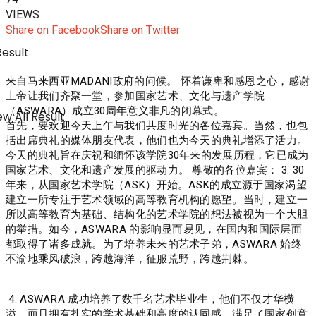
VIEWS
Share on Facebook
Share on Twitter
Result
来自马来西亚MADANI政府的问候。 怀着谦卑和感恩之心，感谢
上帝让我们齐聚一堂，参加国家艺术、文化与遗产学院
（ASWARA）成立30周年意义非凡的闭幕式。
w All Result
‎首先，要欢迎今天上午与我们共度时光的各位嘉宾。当然，也包
括出席典礼的媒体朋友代表，他们也为今天的典礼增添了活力。
今天的典礼旨在庆祝和缅怀该学院30年来的发展历程，它已成为
国家艺术、文化和遗产发展的驱动力。 尊敬的各位嘉宾： 3. 30
年来，从国家艺术学院（ASK）开始。ASK的成立源于国家渴望
建立一所专注于艺术领域的高等教育机构的愿望。当时，建立一
所以高等教育为基础、结构化的艺术学院的想法被视为一个大胆
的举措。如今，ASWARA 的影响显而易见，在国内和国际层面
都取得了诸多成就。为了培养未来的艺术子弟，ASWARA 始终
不渝地乘风破浪，跨越海洋，征服荒野，跨越荆棘。
‎ 4. ASWARA 成功培养了数千名艺术毕业生，他们不仅才华横
溢，而且拥有扎实的学术基础和高度的认同感，满足了国家创意