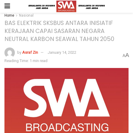
Home
Nasional
BAS ELEKTRIK SKSBUS ANTARA INISIATIF
KERAJAAN CAPAI SASARAN NEGARA
NEUTRAL KARBON SEAWAL TAHUN 2050
by
Asraf Zin
January 14, 2022
A
A
Reading Time: 1 min read