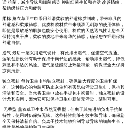
适 抗菌，减少异味和细菌感染 抑制细菌生长和存活 改善情绪，
帮助缓解压力和疲劳
柔棉 薰衣草卫生巾采用丝滑柔软的舒适棉质制成，带来非凡的
舒适感和柔嫩触感。优质棉质材质带来顺滑无刺激的使用体验，
即使是最敏感的肌肤也能安心使用。棉质的天然透气性让您全天
保持清爽干爽，柔软的质地带来奢华的触感，确保您在经期保持
舒适自信。
透气 最后一层采用透气设计，有效排出湿气，促进空气流通。
这项创新设计有助于保持干爽舒适的感觉，帮助排出湿气，降低
刺激和不适的风险。透气层还能防止热量积聚，确保您全天保持
凉爽清新。
‎独立密封 每片卫生巾均独立密封，确保最大程度的卫生和保
护。这种贴心的包装可防止灰尘和有害昆虫污染卫生巾，保持其
清洁和安全。当您将卫生巾放在手提包中携带时，独立密封的设
计尤其实用，因为它可以保持卫生巾新鲜无污染，随时可用。
无香型 薰衣草卫生巾虽然无香型，但由于其先进的负离子抗菌
特性，使用时仍保持无味。这些特性能够有效中和异味，确保您
全天保持清新自信。负离子技术能够抑制导致异味的细菌生长，
提供额外的保护和卫生保障。