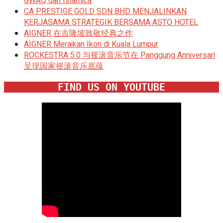
GWAQ dan Islamica
CA PRESTIGE GOLD SDN BHD MENJALINKAN
KERJASAMA STRATEGIK BERSAMA ASTO HOTEL
AIGNER 在吉隆坡致敬经典之作
AIGNER Meraikan Ikon di Kuala Lumpur
ROCKESTRA 5.0 与摇滚音乐节在 Panggung Anniversari
呈现国家摇滚音乐底蕴
FIND US ON YOUTUBE