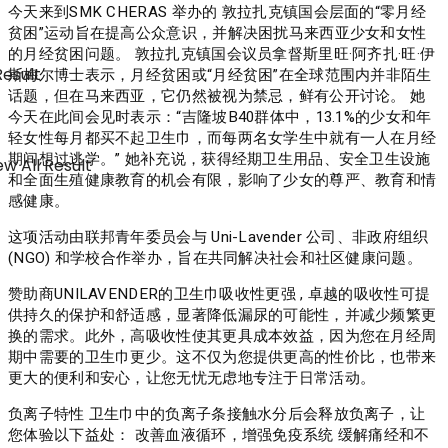
今天来到SMK CHERAS 举办的 敦拉扎克镇国会层面的“零月经
贫困”运动旨在提高公众意识，并解决困扰马来西亚少女和女性
的月经贫困问题。 敦拉扎克镇国会议员拿督斯里旺·阿齐扎·旺·伊
Result
斯梅尔博士表示，月经贫困或“月经贫困”在全球范围内并非陌生
话题，但在马来西亚，它仍然被视为禁忌，鲜有公开讨论。 她
今天在此间会见时表示：“吉隆坡B40群体中，13.1%的少女和年
轻女性每月都买不起卫生巾，而每两名女学生中就有一人在月经
期间想过逃学。” 她补充说，获得经期卫生用品、安全卫生设施
w All Result
和全面生殖健康教育的机会有限，影响了少女的尊严、教育和情
感健康。
这项活动由联邦青年委员会与 Uni-Lavender 公司、非政府组织
(NGO) 和学校合作举办，旨在共同解决社会和社区健康问题。
赞助商UNILAVENDER的卫生巾吸收性更强 , 卓越的吸收性可提
供持久的保护和舒适感，显著降低漏尿的可能性，并减少频繁更
换的需求。此外，高吸收性使其更具成本效益，因为您在月经周
期中需要的卫生巾更少。这不仅为您提供更高的性价比，也带来
更大的便利和安心，让您无忧无虑地专注于日常活动。
负离子特性 卫生巾中的负离子条接触水分后会释放负离子，让
您体验以下益处： 改善血液循环，增强免疫系统 缓解痛经和不