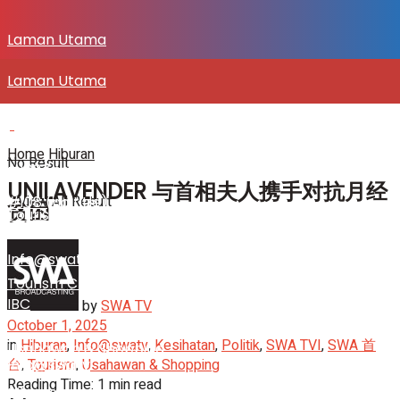
Laman Utama
Laman Utama
SENITV.COM
SENITV.COM
Home
Hiburan
No Result
#108 (no title)
UNILAVENDER 与首相夫人携手对抗月经
View All Result
#108 (no title)
贫困
Tourism Channel
Info@swatv
Tourism Channel
IBC
by
SWA TV
October 1, 2025
in
Hiburan
,
Info@swatv
,
Kesihatan
,
Politik
,
SWA TVI
,
SWA 首
Usahawan & Shopping
台
,
Tourism
,
Usahawan & Shopping
Info@swatv
Reading Time: 1 min read
Hiburan