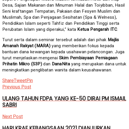
Desa, Sajian Makanan dan Minuman Halal dan Toiyibban, Hasil
Seni kraftangan Tempatan, Pakaian dan Fesyen Muslim dan
Muslimah, Spa dan Penjagaan Sesihatan (Spa & Welness),
Pendidikan Islam seperti Tahfiz dan Pendidikan Tinggi serta
Perubatan Islam yang diperakui,” kata
Ketua Pengarah ITC
.
Turut serta dalam seminar tersebut adalah dari pihak
Majlis
Amanah Rakyat (MARA)
yang memberikan fokus kepada
bantuan dana kewangan kepada usahawan pelancongan. Juga
turut menjelaskan mengenai
Skim Pembiayaan Perniagaan
Prihatin Mikro (S3P)
dan
DanaNita
yang merupakan dana untuk
meningkatkan penglibatan wanita dalam keusahawanan.
Share
Tweet
Pin
Previous Post
ULANG TAHUN FDPA YANG KE-50 DIRAI PM ISMAIL
SABRI
Next Post
HARI KRAF KEBANGSAAN 2021 DIANJURKAN