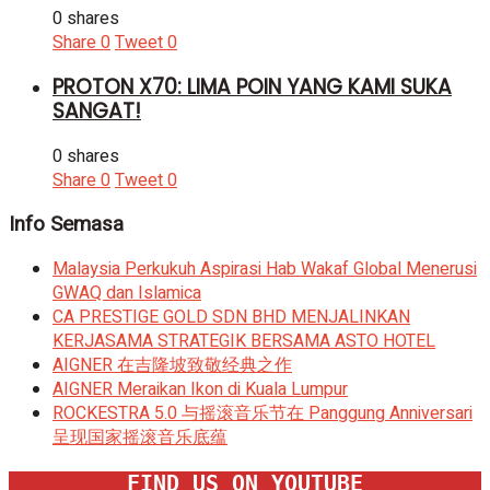
0 shares
Share
0
Tweet
0
PROTON X70: LIMA POIN YANG KAMI SUKA
SANGAT!
0 shares
Share
0
Tweet
0
Info Semasa
Malaysia Perkukuh Aspirasi Hab Wakaf Global Menerusi
GWAQ dan Islamica
CA PRESTIGE GOLD SDN BHD MENJALINKAN
KERJASAMA STRATEGIK BERSAMA ASTO HOTEL
AIGNER 在吉隆坡致敬经典之作
AIGNER Meraikan Ikon di Kuala Lumpur
ROCKESTRA 5.0 与摇滚音乐节在 Panggung Anniversari
呈现国家摇滚音乐底蕴
FIND US ON YOUTUBE