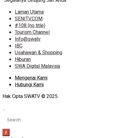
“Segalanya Dihujung Jari Anda”
Laman Utama
SENITV.COM
#108 (no title)
Tourism Channel
Info@swatv
IBC
Usahawan & Shopping
Hiburan
SWA Digital Malaysia
Mengenai Kami
Hubungi Kami
Hak Cipta SWATV © 2025