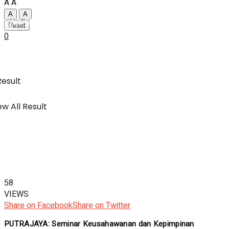
A
A
A
A
SWA Digital Malaysia
IBC
Reset
0
Usahawan & Shopping
Result
w All Result
Hiburan
SWA Digital Malaysia
58
VIEWS
Share on Facebook
Share on Twitter
PUTRAJAYA: Seminar Keusahawanan dan Kepimpinan