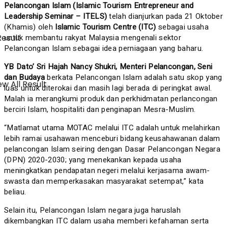
Pelancongan Islam (Islamic Tourism Entrepreneur and
Leadership Seminar – ITELS)
telah dianjurkan pada 21 Oktober
(Khamis) oleh
Islamic Tourism Centre (ITC)
sebagai usaha
untuk membantu rakyat Malaysia mengenali sektor
Result
Pelancongan Islam sebagai idea perniagaan yang baharu.
YB Dato’ Sri Hajah Nancy Shukri, Menteri Pelancongan, Seni
dan Budaya
berkata Pelancongan Islam adalah satu skop yang
w All Result
luas untuk diterokai dan masih lagi berada di peringkat awal.
Malah ia merangkumi produk dan perkhidmatan perlancongan
berciri Islam, hospitaliti dan penginapan Mesra-Muslim.
“Matlamat utama MOTAC melalui ITC adalah untuk melahirkan
lebih ramai usahawan menceburi bidang keusahawanan dalam
pelancongan Islam seiring dengan Dasar Pelancongan Negara
(DPN) 2020-2030; yang menekankan kepada usaha
meningkatkan pendapatan negeri melalui kerjasama awam-
swasta dan memperkasakan masyarakat setempat,” kata
beliau.
Selain itu, Pelancongan Islam negara juga haruslah
dikembangkan ITC dalam usaha memberi kefahaman serta