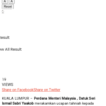
A
A
Reset
SWA Digital Malaysia
0
IBC
Usahawan & Shopping
Result
w All Result
Hiburan
SWA Digital Malaysia
19
VIEWS
Share on Facebook
Share on Twitter
KUALA LUMPUR –
Perdana Menteri Malaysia , Datuk Seri
Ismail Sabri Yaakob
merakamkan ucapan tahniah kepada