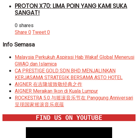
PROTON X70: LIMA POIN YANG KAMI SUKA
SANGAT!
0 shares
Share
0
Tweet
0
Info Semasa
Malaysia Perkukuh Aspirasi Hab Wakaf Global Menerusi
GWAQ dan Islamica
CA PRESTIGE GOLD SDN BHD MENJALINKAN
KERJASAMA STRATEGIK BERSAMA ASTO HOTEL
AIGNER 在吉隆坡致敬经典之作
AIGNER Meraikan Ikon di Kuala Lumpur
ROCKESTRA 5.0 与摇滚音乐节在 Panggung Anniversari
呈现国家摇滚音乐底蕴
FIND US ON YOUTUBE