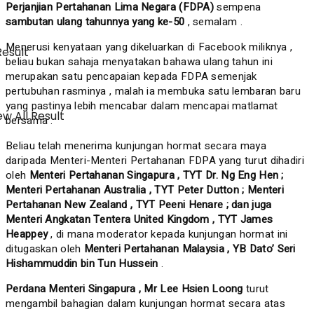
Perjanjian Pertahanan Lima Negara (FDPA)
sempena
sambutan ulang tahunnya yang ke-50
, semalam .
Menerusi kenyataan yang dikeluarkan di Facebook miliknya ,
Result
beliau bukan sahaja menyatakan bahawa ulang tahun ini
merupakan satu pencapaian kepada FDPA semenjak
pertubuhan rasminya , malah ia membuka satu lembaran baru
yang pastinya lebih mencabar dalam mencapai matlamat
w All Result
bersama .
Beliau telah menerima kunjungan hormat secara maya
daripada Menteri-Menteri Pertahanan FDPA yang turut dihadiri
oleh
Menteri Pertahanan Singapura , TYT Dr. Ng Eng Hen ;
Menteri Pertahanan Australia , TYT Peter Dutton ; Menteri
Pertahanan New Zealand , TYT Peeni Henare ; dan juga
Menteri Angkatan Tentera United Kingdom , TYT James
Heappey
, di mana moderator kepada kunjungan hormat ini
ditugaskan oleh
Menteri Pertahanan Malaysia , YB Dato’ Seri
Hishammuddin bin Tun Hussein
.
Perdana Menteri Singapura , Mr Lee Hsien Loong
turut
mengambil bahagian dalam kunjungan hormat secara atas