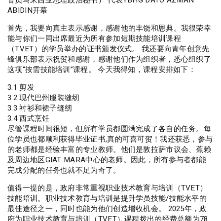
官员马来西亚总理政治秘书） 代表YBHG DATO AZMAN
ABIDIN开幕
首先，我要向真主表示感谢，感谢他的丰饶和恩典。我很荣幸
能与你们一同出席最近为所有参加短期技能培训课程
（TVET）的学员举办的证书颁发仪式。 我还要向青年创意先
锋俱乐部表示祝贺和感谢，感谢他们作为组织者，悉心组织了
这项“按需技能培训”课程。 今天我得知，课程安排如下：
3.1 剪发
3.2 现代巴州服装缝纫
3.3 衬衫和裙子缝纫
3.4 西式烹饪
尽管课程时间很短，但所有学员都圆满完成了各自的任务。每
位学员也都顺利获得毕业证书,真的可喜可贺！我还获悉，参与
的老师都是经验丰富的专业教师。他们是敦拉萨市议会、蕉赖
及周边地区GIAT MARA中心的老师。因此，所有参与者都能
完成分配的任务也就不足为奇了。
值得一提的是，政府非常重视职业技术教育与培训（TVET）
技能培训。职业技术教育与培训是提升学员技能/技能水平的
最佳途径之一，同时也能为他们创造增收机会。 2025年，政
府为职业技术教育与培训（TVET）课程拨出的经费总额为78