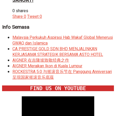
SANGAT!
0 shares
Share
0
Tweet
0
Info Semasa
Malaysia Perkukuh Aspirasi Hab Wakaf Global Menerusi
GWAQ dan Islamica
CA PRESTIGE GOLD SDN BHD MENJALINKAN
KERJASAMA STRATEGIK BERSAMA ASTO HOTEL
AIGNER 在吉隆坡致敬经典之作
AIGNER Meraikan Ikon di Kuala Lumpur
ROCKESTRA 5.0 与摇滚音乐节在 Panggung Anniversari
呈现国家摇滚音乐底蕴
FIND US ON YOUTUBE