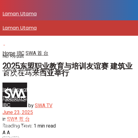
Laman Utama
Laman Utama
SENITV.COM
SENITV.COM
Home
IBC
SWA 首 台
No Result
#108 (no title)
2025东盟职业教育与培训友谊赛 建筑业
View All Result
#108 (no title)
首次在马来西亚举行
Tourism Channel
Info@swatv
Tourism Channel
IBC
by
SWA TV
June 23, 2025
in
SWA 首 台
Usahawan & Shopping
Reading Time: 1 min read
Info@swatv
A
A
Hiburan