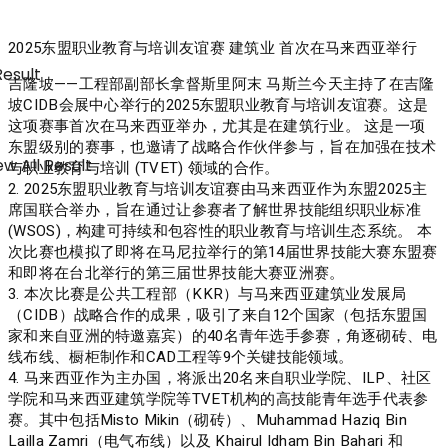
2025东盟职业教育与培训友谊赛 建筑业 首次在马来西亚举行
Result
吉隆坡——工程部副部长拿督斯里阿末 马斯兰今天主持了在吉隆
坡CIDB会展中心举行的2025东盟职业教育与培训友谊赛。这是
这项赛事首次在马来西亚举办，尤其是在建筑行业。 这是一项
东盟级别的赛事，也邀请了战略合作伙伴参与，旨在加强在技术
w All Result
与职业教育与培训 (TVET) 领域的合作。
2. 2025东盟职业教育与培训友谊赛由马来西亚作为东盟2025主
席国联合举办，旨在通过让参赛者了解世界技能组织职业标准
(WSOS)，构建可持续和包容性的职业教育与培训生态系统。 本
次比赛也模拟了即将在马尼拉举行的第14届世界技能大赛东盟赛
和即将在台北举行的第三届世界技能大赛亚洲赛。
3. 本次比赛是公共工程部（KKR）与马来西亚建筑业发展局
（CIDB）战略合作的成果，吸引了来自12个国家（包括东盟国
家和来自亚洲的特邀嘉宾）的40名青年选手参赛，角逐砌砖、电
线布线、橱柜制作和CAD工程等9个关键技能领域。
4. 马来西亚作为主办国，将派出20名来自职业学院、ILP、社区
学院和马来西亚建筑学院等TVET机构的高技能青年选手代表参
赛。其中包括Misto Mikin（砌砖）、Muhammad Haziq Bin
Lailla Zamri（电气布线）以及 Khairul Idham Bin Bahari 和