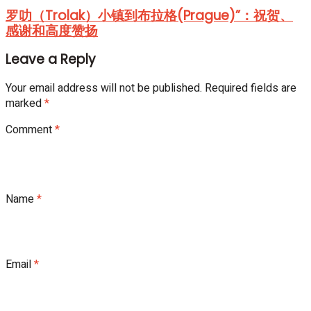
罗叻（Trolak）小镇到布拉格(Prague)”：祝贺、
感谢和高度赞扬
Leave a Reply
Your email address will not be published.
Required fields are
marked
*
Comment
*
Name
*
Email
*