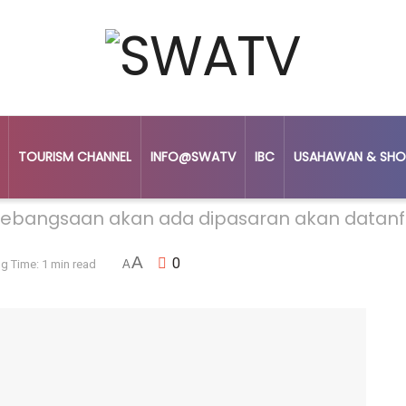
TOURISM CHANNEL
INFO@SWATV
IBC
USAHAWAN & SHO
Kebangsaan akan ada dipasaran akan datanf
A
0
g Time: 1 min read
A