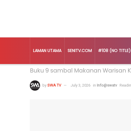
LAMAN UTAMA
SENITV.COM
#108 (NO TITLE)
Home
Info@swatv
Buku 9 sambal Makanan Warisan 
by
SWA TV
July 3, 2026
in
Info@swatv
Readin