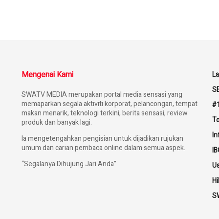
Mengenai Kami
L
S
SWATV MEDIA merupakan portal media sensasi yang
memaparkan segala aktiviti korporat, pelancongan, tempat
#1
makan menarik, teknologi terkini, berita sensasi, review
To
produk dan banyak lagi.
I
Ia mengetengahkan pengisian untuk dijadikan rujukan
umum dan carian pembaca online dalam semua aspek.
IB
“Segalanya Dihujung Jari Anda”
U
Hi
SW