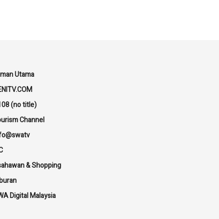
aman Utama
ENITV.COM
08 (no title)
urism Channel
nfo@swatv
C
sahawan & Shopping
buran
A Digital Malaysia