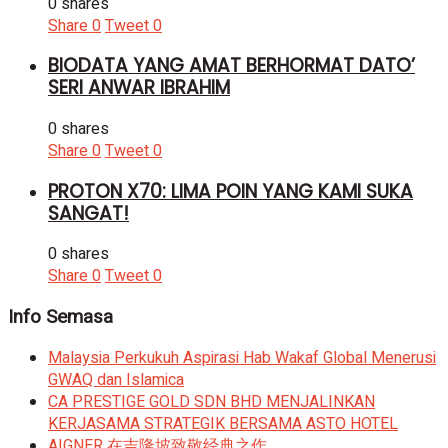
0 shares
Share
0
Tweet
0
BIODATA YANG AMAT BERHORMAT DATO’
SERI ANWAR IBRAHIM
0 shares
Share
0
Tweet
0
PROTON X70: LIMA POIN YANG KAMI SUKA
SANGAT!
0 shares
Share
0
Tweet
0
Info Semasa
Malaysia Perkukuh Aspirasi Hab Wakaf Global Menerusi
GWAQ dan Islamica
CA PRESTIGE GOLD SDN BHD MENJALINKAN
KERJASAMA STRATEGIK BERSAMA ASTO HOTEL
AIGNER 在吉隆坡致敬经典之作