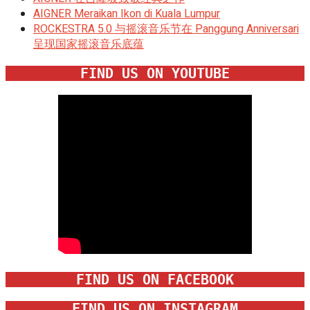
AIGNER Meraikan Ikon di Kuala Lumpur
ROCKESTRA 5.0 与摇滚音乐节在 Panggung Anniversari
呈现国家摇滚音乐底蕴
FIND US ON YOUTUBE
FIND US ON FACEBOOK
FIND US ON INSTAGRAM