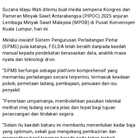
Suzana Idayu Wati ditemu bual media sempena Kongres dan
Pameran Minyak Sawit Antarabangsa (PIPOC) 2025 anjuran
Lembaga Minyak Sawit Malaysia (MPOB) di Pusat Konvensyen
Kuala Lumpur, hari ini.
Melalui inisiatif Sistem Pengurusan Perladangan Pintar
(SPMS) pula katanya, FELDA telah beralih daripada kaedah
manual kepada pendekatan berasaskan data, analitik masa
nyata dan teknologi dron.
“SPMS berfungsi sebagai platform komprehensif yang
memantau perladangan secara terperinci, termasuk keadaan
pokok, pemetaan ladang, pembajaan, penuaian dan isu
penyakit.
“Pemetaan umpamanya, membolehkan pasukan teknikal
melihat imej ladang secara jelas dan tepat bagi tujuan
perancangan dan tindakan segera.
“Selain itu kaedah baharu ini membantu menentukan kadar baja
yang optimum, sekali gus mengekang pembaziran dan
memastikan hasil tanaman berada pada tahap terbaik.