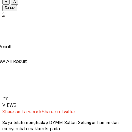
A
A
Reset
SWA Digital Malaysia
0
IBC
Usahawan & Shopping
Result
w All Result
Hiburan
SWA Digital Malaysia
77
VIEWS
Share on Facebook
Share on Twitter
Saya telah menghadap DYMM Sultan Selangor hari ini dan
menyembah maklum kepada