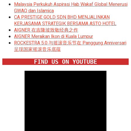
Malaysia Perkukuh Aspirasi Hab Wakaf Global Menerusi
GWAQ dan Islamica
CA PRESTIGE GOLD SDN BHD MENJALINKAN
KERJASAMA STRATEGIK BERSAMA ASTO HOTEL
AIGNER 在吉隆坡致敬经典之作
AIGNER Meraikan Ikon di Kuala Lumpur
ROCKESTRA 5.0 与摇滚音乐节在 Panggung Anniversari
呈现国家摇滚音乐底蕴
FIND US ON YOUTUBE