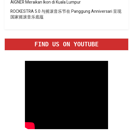
AIGNER Meraikan Ikon di Kuala Lumpur
ROCKESTRA 5.0 与摇滚音乐节在 Panggung Anniversari 呈现
国家摇滚音乐底蕴
FIND US ON YOUTUBE