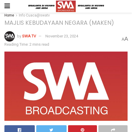
Home
Info Cuaca@swatv
MAJLIS KEBUDAYAAN NEGARA (MAKEN)
by
SWA TV
November 23, 2024
A
A
Reading Time: 2 mins read