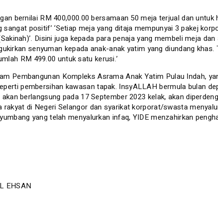
 bernilai RM 400,000.00 bersamaan 50 meja terjual dan untuk har
ng sangat positif’ ‘Setiap meja yang ditaja mempunyai 3 pakej ko
akinah)’. Disini juga kepada para penaja yang membeli meja da
gukirkan senyuman kepada anak-anak yatim yang diundang khas. Te
umlah RM 499.00 untuk satu kerusi.’
ke dalam Pembangunan Kompleks Asrama Anak Yatim Pulau Indah, ya
seperti pembersihan kawasan tapak. InsyALLAH bermula bulan depan
kan berlangsung pada 17 September 2023 kelak, akan diperdengar
ada rakyat di Negeri Selangor dan syarikat korporat/swasta meny
mbang yang telah menyalurkan infaq, YIDE menzahirkan pengharga
L EHSAN