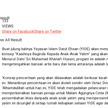
Result
133
VIEWS
Share on Facebook
Share on Twitter
w All Result
Buat julung kalinya Yayasan Islam Darul Ehsan (YIDE) akan 
konsep “Kasihnya Baginda Kepada Anak-Anak Yatim” yang akan 
Menurut Dato’ Sri Muhamad Khanafi Hussin, progam ini adalah
mengetengahkan barisan artis baru dan lama antaranya adalah l
‘Konsep penceritaan yang akan dibawakan adalah berkisar kisa
ini. Menariknya penceritaan ini akan diolah sendiri oleh Ustaz 
‘Alhamdulillah untuk hari ini, YIDE telah mengadakan pelancara
memperkenalkan barisan penaja untuk Malam Agungnya Cinta (MAC
persembahan khas daripada anak-anak yatim yang mempersembahk
yatim ini dicungkil di setiap rumah kebajikan seliaan YIDE agar 