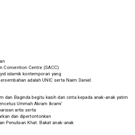
kan
m Convention Centre (SACC).
id islamik kontemporari yang
 persembahan adalah UNIC serta Naim Daniel.
m dan Baginda begitu kasih dan cinta kepada anak-anak yatim
h Pencetus Ummah Akram Ikrami’
risan artis serta
arkan dan dipertontonkan
an Penulisan Khat. Bakat anak-anak