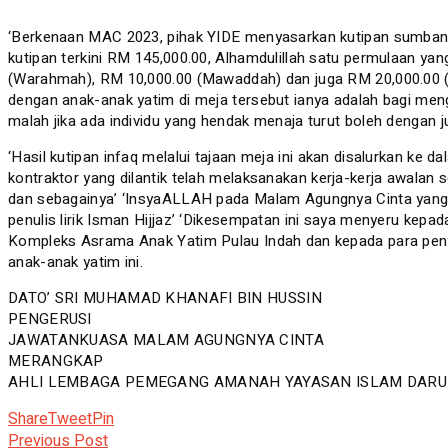
‘Berkenaan MAC 2023, pihak YIDE menyasarkan kutipan sumbangan
kutipan terkini RM 145,000.00, Alhamdulillah satu permulaan ya
(Warahmah), RM 10,000.00 (Mawaddah) dan juga RM 20,000.00 (S
dengan anak-anak yatim di meja tersebut ianya adalah bagi men
malah jika ada individu yang hendak menaja turut boleh dengan j
‘Hasil kutipan infaq melalui tajaan meja ini akan disalurkan 
kontraktor yang dilantik telah melaksanakan kerja-kerja awalan 
dan sebagainya’ ‘InsyaALLAH pada Malam Agungnya Cinta yang a
penulis lirik Isman Hijjaz’ ‘Dikesempatan ini saya menyeru kep
Kompleks Asrama Anak Yatim Pulau Indah dan kepada para penyu
anak-anak yatim ini.
DATO’ SRI MUHAMAD KHANAFI BIN HUSSIN
PENGERUSI
JAWATANKUASA MALAM AGUNGNYA CINTA
MERANGKAP
AHLI LEMBAGA PEMEGANG AMANAH YAYASAN ISLAM DARU
Share
Tweet
Pin
Previous Post