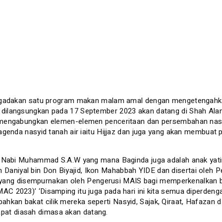
mengadakan satu program makan malam amal dengan mengetengah
dilangsungkan pada 17 September 2023 akan datang di Shah Ala
 mengabungkan elemen-elemen penceritaan dan persembahan nasy
agenda nasyid tanah air iaitu Hijjaz dan juga yang akan membuat
h Nabi Muhammad S.A.W yang mana Baginda juga adalah anak yati
Don Daniyal bin Don Biyajid, Ikon Mahabbah YIDE dan disertai ole
n yang disempurnakan oleh Pengerusi MAIS bagi memperkenalkan ba
 2023)’ ‘Disamping itu juga pada hari ini kita semua diperdeng
an bakat cilik mereka seperti Nasyid, Sajak, Qiraat, Hafazan d
dapat diasah dimasa akan datang.