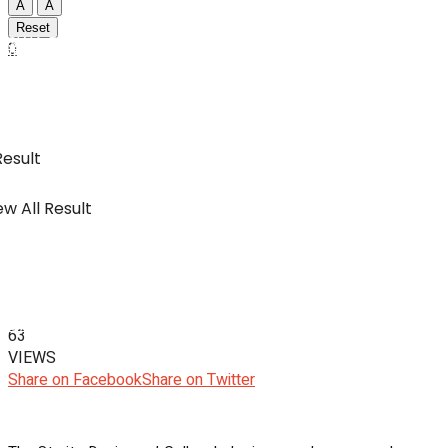
A
A
Reset
SWA Digital Malaysia
0
IBC
Usahawan & Shopping
Result
w All Result
Hiburan
SWA Digital Malaysia
63
VIEWS
Share on Facebook
Share on Twitter