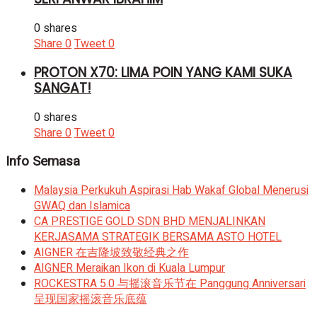
0 shares
Share
0
Tweet
0
PROTON X70: LIMA POIN YANG KAMI SUKA
SANGAT!
0 shares
Share
0
Tweet
0
Info Semasa
Malaysia Perkukuh Aspirasi Hab Wakaf Global Menerusi
GWAQ dan Islamica
CA PRESTIGE GOLD SDN BHD MENJALINKAN
KERJASAMA STRATEGIK BERSAMA ASTO HOTEL
AIGNER 在吉隆坡致敬经典之作
AIGNER Meraikan Ikon di Kuala Lumpur
ROCKESTRA 5.0 与摇滚音乐节在 Panggung Anniversari
呈现国家摇滚音乐底蕴