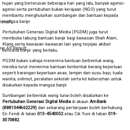
hujan yang berterusan beberapa hari yang lalu, banyak agensi-
agensi serta pertubuhan bukan kerajaan (NGO) yang turut
membantu menghulurkan sumbangan dan bantuan kepada
mangsa banjir.
Result
Pertubuhan Generasi Digital Media (PGDM) juga turut
membuka tabung bantuan banjir bagi kawasan Shah Alam,
Klang serta kawasan-kawasan lain yang terjejas akibat
w All Result
bencana banjir yang berlaku.
PGDM bukan sahaja menerima bantuan berbentuk wang,
mereka turut menerima bantuan berbentuk barang keperluan
seperti barangan keperluan asas, lampin dan susu bayi, tuala
wanita, selimut, peralatan sekolah serta kit kebersihan untuk
disalurkan kepada mangsa banjir.
Sumbangan berbentuk wang tunai boleh disalurkan ke
Pertubuhan Generasi Digital Media
di akaun
AmBank
(8881044662229)
dan sebarang pertanyaan boleh berhubung
En Fendi di talian
013-4540052
atau Cik Yuni di talian
019-
3070882
.