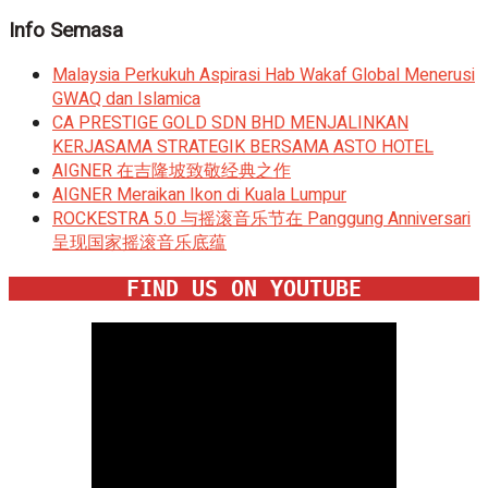
Info Semasa
Malaysia Perkukuh Aspirasi Hab Wakaf Global Menerusi
GWAQ dan Islamica
CA PRESTIGE GOLD SDN BHD MENJALINKAN
KERJASAMA STRATEGIK BERSAMA ASTO HOTEL
AIGNER 在吉隆坡致敬经典之作
AIGNER Meraikan Ikon di Kuala Lumpur
ROCKESTRA 5.0 与摇滚音乐节在 Panggung Anniversari
呈现国家摇滚音乐底蕴
FIND US ON YOUTUBE