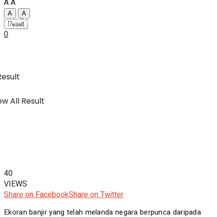
A
A
A
A
SWA Digital Malaysia
IBC
Reset
0
Usahawan & Shopping
Result
w All Result
Hiburan
SWA Digital Malaysia
40
VIEWS
Share on Facebook
Share on Twitter
Ekoran banjir yang telah melanda negara berpunca daripada