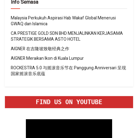
Info Semasa
Malaysia Perkukuh Aspirasi Hab Wakaf Global Menerusi
GWAQ dan Islamica
CA PRESTIGE GOLD SDN BHD MENJALINKAN KERJASAMA
STRATEGIK BERSAMA ASTO HOTEL
AIGNER 在吉隆坡致敬经典之作
AIGNER Meraikan Ikon di Kuala Lumpur
ROCKESTRA 5.0 与摇滚音乐节在 Panggung Anniversari 呈现
国家摇滚音乐底蕴
FIND US ON YOUTUBE