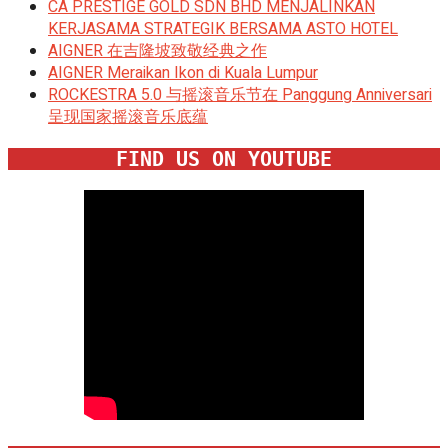
CA PRESTIGE GOLD SDN BHD MENJALINKAN
KERJASAMA STRATEGIK BERSAMA ASTO HOTEL
AIGNER 在吉隆坡致敬经典之作
AIGNER Meraikan Ikon di Kuala Lumpur
ROCKESTRA 5.0 与摇滚音乐节在 Panggung Anniversari
呈现国家摇滚音乐底蕴
FIND US ON YOUTUBE