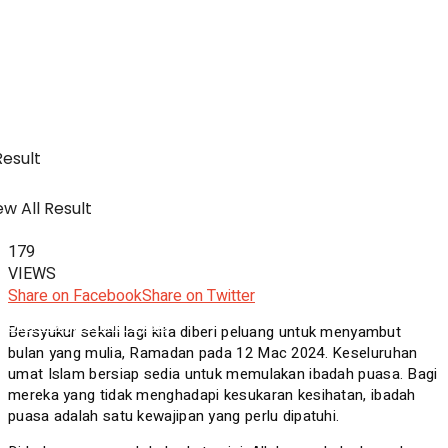
SWA Digital Malaysia
IBC
Usahawan & Shopping
Result
w All Result
Hiburan
179
VIEWS
Share on Facebook
Share on Twitter
SWA Digital Malaysia
Bersyukur sekali lagi kita diberi peluang untuk menyambut
bulan yang mulia, Ramadan pada 12 Mac 2024. Keseluruhan
umat Islam bersiap sedia untuk memulakan ibadah puasa. Bagi
mereka yang tidak menghadapi kesukaran kesihatan, ibadah
puasa adalah satu kewajipan yang perlu dipatuhi.