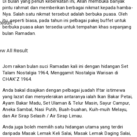
Di bulan yang penuh keberkatan ini, Allah membuka banyak
pintu rahmat dan memberikan berbagai nikmat kepada hamba-
Nya. Salah satu nikmat tersebut adalah berbuka puasa. Oleh
itu, seperti biasa, pada tahun ini pelbagai pakej buffet untuk
Result
berbuka puasa akan tersedia untuk tempahan khas sepanjang
bulan Ramadan.
w All Result
Jom raikan bulan suci Ramadan kali ini dengan hidangan Set
Talam Nostalgia 1964, Menggamit Nostalgia Warisan di
CHAK’Z 1964.
Anda bakal disajikan dengan pelbagai juadah Iftar istimewa
yang lazat dan menyelerakan antaranya ialah Ikan Bakar Petai,
Ayam Bakar Madu, Set Ulaman & Telur Masin, Sayur Campur,
Aneka Sambal, Nasi Putih, Buah-buahan, Kuih-muih Melayu,
dan Air Sirap Selasih / Air Sirap Limau.
Anda juga boleh memilih satu hidangan utama yang terdiri
daripada Masak Lemak Keli Salai, Masak Lemak Daging Salai,