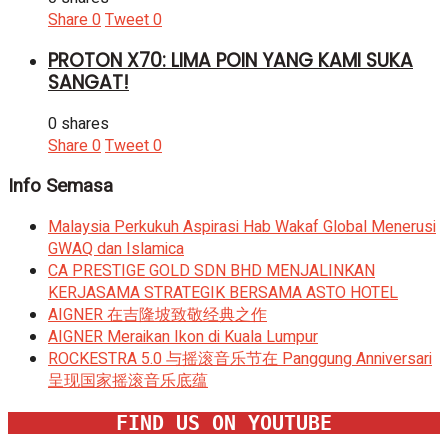
Share
0
Tweet
0
PROTON X70: LIMA POIN YANG KAMI SUKA
SANGAT!
0 shares
Share
0
Tweet
0
Info Semasa
Malaysia Perkukuh Aspirasi Hab Wakaf Global Menerusi
GWAQ dan Islamica
CA PRESTIGE GOLD SDN BHD MENJALINKAN
KERJASAMA STRATEGIK BERSAMA ASTO HOTEL
AIGNER 在吉隆坡致敬经典之作
AIGNER Meraikan Ikon di Kuala Lumpur
ROCKESTRA 5.0 与摇滚音乐节在 Panggung Anniversari
呈现国家摇滚音乐底蕴
FIND US ON YOUTUBE