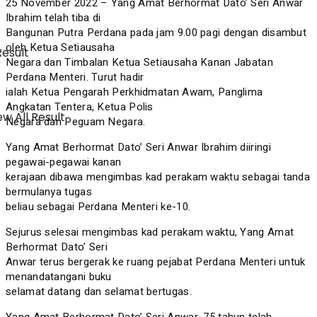
25 November 2022 – Yang Amat Berhormat Dato’ Seri Anwar
Ibrahim telah tiba di
Bangunan Putra Perdana pada jam 9.00 pagi dengan disambut
oleh Ketua Setiausaha
Result
Negara dan Timbalan Ketua Setiausaha Kanan Jabatan
Perdana Menteri. Turut hadir
ialah Ketua Pengarah Perkhidmatan Awam, Panglima
Angkatan Tentera, Ketua Polis
w All Result
Negara dan Peguam Negara.
Yang Amat Berhormat Dato’ Seri Anwar Ibrahim diiringi
pegawai-pegawai kanan
kerajaan dibawa mengimbas kad perakam waktu sebagai tanda
bermulanya tugas
beliau sebagai Perdana Menteri ke-10.
Sejurus selesai mengimbas kad perakam waktu, Yang Amat
Berhormat Dato’ Seri
Anwar terus bergerak ke ruang pejabat Perdana Menteri untuk
menandatangani buku
selamat datang dan selamat bertugas.
Yang Amat Berhormat Dato’ Seri Anwar, 75 tahun telah