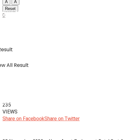
A
A
Reset
SWA Digital Malaysia
0
IBC
Usahawan & Shopping
Result
w All Result
Hiburan
SWA Digital Malaysia
235
VIEWS
Share on Facebook
Share on Twitter