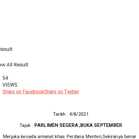
SWA Digital Malaysia
IBC
Usahawan & Shopping
Result
w All Result
Hiburan
54
VIEWS
Share on Facebook
Share on Twitter
SWA Digital Malaysia
Tarikh : 4/8/2021
Tajuk :
PARLIMEN SEGERA ,BUKA SEPTEMBER
Merjuka keoada amanat khas Perdana Menteri,Sekiranya benar