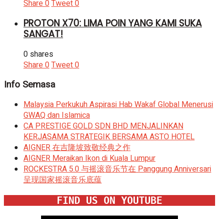
Share
0
Tweet
0
PROTON X70: LIMA POIN YANG KAMI SUKA
SANGAT!
0 shares
Share
0
Tweet
0
Info Semasa
Malaysia Perkukuh Aspirasi Hab Wakaf Global Menerusi
GWAQ dan Islamica
CA PRESTIGE GOLD SDN BHD MENJALINKAN
KERJASAMA STRATEGIK BERSAMA ASTO HOTEL
AIGNER 在吉隆坡致敬经典之作
AIGNER Meraikan Ikon di Kuala Lumpur
ROCKESTRA 5.0 与摇滚音乐节在 Panggung Anniversari
呈现国家摇滚音乐底蕴
FIND US ON YOUTUBE