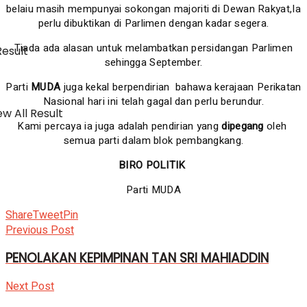
belaiu masih mempunyai sokongan majoriti di Dewan Rakyat,Ia
perlu dibuktikan di Parlimen dengan kadar segera.
Tiada ada alasan untuk melambatkan persidangan Parlimen
Result
sehingga September.
Parti
MUDA
juga kekal berpendirian bahawa kerajaan Perikatan
Nasional hari ini telah gagal dan perlu berundur.
w All Result
Kami percaya ia juga adalah pendirian yang
dipegang
oleh
semua parti dalam blok pembangkang.
BIRO POLITIK
Parti MUDA
Share
Tweet
Pin
Previous Post
PENOLAKAN KEPIMPINAN TAN SRI MAHIADDIN
Next Post