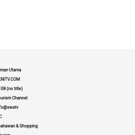
aman Utama
ENITV.COM
08 (no title)
urism Channel
nfo@swatv
C
sahawan & Shopping