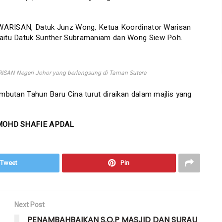
en WARISAN, Datuk Junz Wong, Ketua Koordinator Warisan
 iaitu Datuk Sunther Subramaniam dan Wong Siew Poh.
RISAN Negeri Johor yang berlangsung di Taman Sutera
ambutan Tahun Baru Cina turut diraikan dalam majlis yang
MOHD SHAFIE APDAL
Tweet
Pin
Next Post
PENAMBAHBAIKAN S.O.P MASJID DAN SURAU