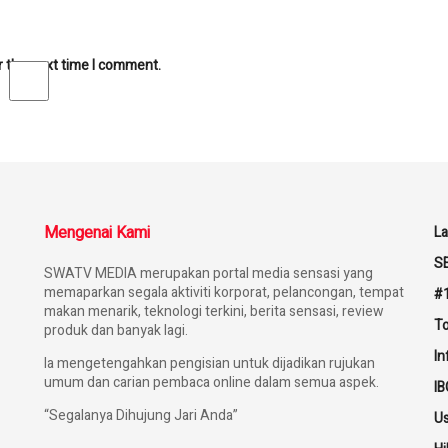
r the next time I comment.
Mengenai Kami
L
S
SWATV MEDIA merupakan portal media sensasi yang
memaparkan segala aktiviti korporat, pelancongan, tempat
#1
makan menarik, teknologi terkini, berita sensasi, review
To
produk dan banyak lagi.
I
Ia mengetengahkan pengisian untuk dijadikan rujukan
umum dan carian pembaca online dalam semua aspek.
IB
“Segalanya Dihujung Jari Anda”
U