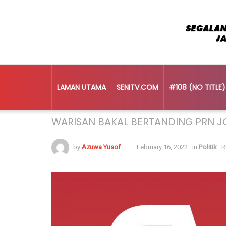
LAMAN UTAMA
SENITV.COM
#108 (NO TITLE)
Home
Politik
WARISAN BAKAL BERTANDING PRN 
by
Azuwa Yusof
February 16, 2022
in
Politik
R