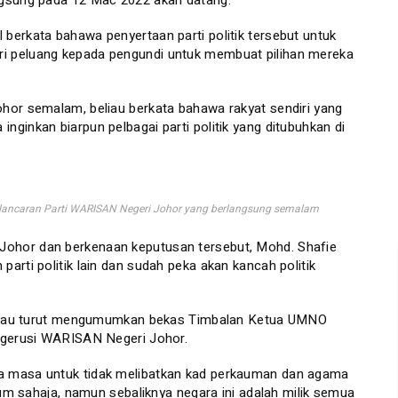
ngsung pada 12 Mac 2022 akan datang.
berkata bahawa penyertaan parti politik tersebut untuk
i peluang kepada pengundi untuk membuat pilihan mereka
hor semalam, beliau berkata bahawa rakyat sendiri yang
ginkan biarpun pelbagai parti politik yang ditubuhkan di
 Pelancaran Parti WARISAN Negeri Johor yang berlangsung semalam
ohor dan berkenaan keputusan tersebut, Mohd. Shafie
arti politik lain dan sudah peka akan kancah politik
 beliau turut mengumumkan bekas Timbalan Ketua UMNO
engerusi WARISAN Negeri Johor.
a masa untuk tidak melibatkan kad perkauman dan agama
aum sahaja, namun sebaliknya negara ini adalah milik semua