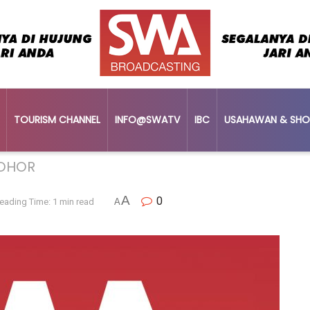
TOURISM CHANNEL
INFO@SWATV
IBC
USAHAWAN & SHO
JOHOR
A
0
eading Time: 1 min read
A