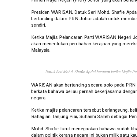
Pilihan Raya Negeri (PRN) Johor yang akan berla
Presiden WARISAN, Datuk Seri Mohd. Shafie Apdal 
bertanding dalam PRN Johor adalah untuk member
sendiri.
Ketika Majlis Pelancaran Parti WARISAN Negeri Jo
akan menentukan perubahan kerajaan yang mereka in
Malaysia.
Datuk Seri Mohd. Shafie Apdal berucap ketika Majlis
WARISAN akan bertanding secara solo pada PRN J
berkata bahawa beliau pernah bekerjasama dengan p
negara.
Ketika majlis pelancaran tersebut berlangsung,
Bahagian Tanjung Piai, Suhaimi Salleh sebagai P
Mohd. Shafie turut menegaskan bahawa sudah tib
dalam politik kerana negara ini bukan milik satu k