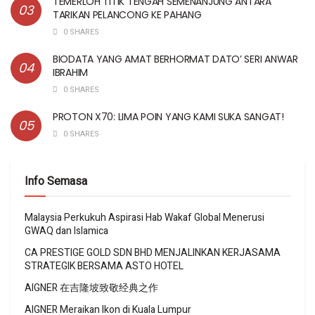
TEMERLOH TITIK TENGAH SEMENANJUNG ANTARA
TARIKAN PELANCONG KE PAHANG
0 SHARES
BIODATA YANG AMAT BERHORMAT DATO’ SERI ANWAR
IBRAHIM
0 SHARES
PROTON X70: LIMA POIN YANG KAMI SUKA SANGAT!
0 SHARES
Info Semasa
Malaysia Perkukuh Aspirasi Hab Wakaf Global Menerusi
GWAQ dan Islamica
CA PRESTIGE GOLD SDN BHD MENJALINKAN KERJASAMA
STRATEGIK BERSAMA ASTO HOTEL
AIGNER 在吉隆坡致敬经典之作
AIGNER Meraikan Ikon di Kuala Lumpur