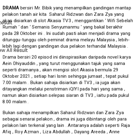
DRAMA
bersiri Mr. Bibik yang menampilkan gandingan mantap
pelakon tanah air kita Saharul Ridzwan dan Zara Zya yang
akan disiarkan di slot Akasia TV3 , menggantikan ‘ Wifi Sebelah
Result
Rumah ‘ dan ‘ Semanis Senyumanmu ‘ yang bakal berakhir
pada 28 Oktober ini . Ini sudah pasti akan menjadi drama yang
ditunggu-tunggu oleh peminat drama melayu Malaysia , lebih-
lebih lagi dengan gandingan dua pelakon terhandal Malaysia .
w All Result
Drama bersiri 20 episod ini diinspirasikan daripada novel karya
Aein Dhiyauddin , yang turut menggunakan tajuk yang sama
seperti dramanya , akan mengisi slot Akasia bermula 29
Oktober 2021 , setiap hari Isnin sehingga jumaat , tepat pukul
7.00 malam . Bukan sahaja disiarkan di TV3 , ia juga akan
ditayangkan melalui penstriman iQIYI pada hari yang sama ,
namun akan disiarkan selepas siaran di TV3 , iaitu pada pukul
8.00 malam .
Bukan sahaja menampilkan Saharul Ridzwan dan Zara Zya
sebagai senarai pelakon , drama ini juga dibintangi oleh para
pelakon lain terkenal yang lain . Antaranya adalah seperti Raja
Afiq , Roy Azman , Liza Abdullah , Dayang Areeda , Anne