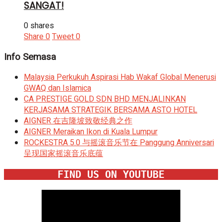
SANGAT!
0 shares
Share
0
Tweet
0
Info Semasa
Malaysia Perkukuh Aspirasi Hab Wakaf Global Menerusi
GWAQ dan Islamica
CA PRESTIGE GOLD SDN BHD MENJALINKAN
KERJASAMA STRATEGIK BERSAMA ASTO HOTEL
AIGNER 在吉隆坡致敬经典之作
AIGNER Meraikan Ikon di Kuala Lumpur
ROCKESTRA 5.0 与摇滚音乐节在 Panggung Anniversari
呈现国家摇滚音乐底蕴
FIND US ON YOUTUBE