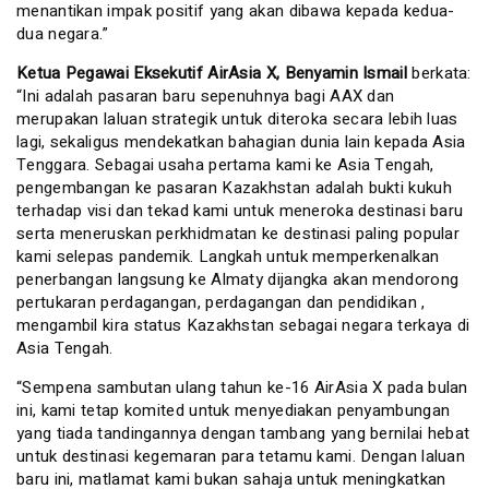
menantikan impak positif yang akan dibawa kepada kedua-
dua negara.”
Ketua Pegawai Eksekutif AirAsia X, Benyamin Ismail
berkata:
“Ini adalah pasaran baru sepenuhnya bagi AAX dan
merupakan laluan strategik untuk diteroka secara lebih luas
lagi, sekaligus mendekatkan bahagian dunia lain kepada Asia
Tenggara. Sebagai usaha pertama kami ke Asia Tengah,
pengembangan ke pasaran Kazakhstan adalah bukti kukuh
terhadap visi dan tekad kami untuk meneroka destinasi baru
serta meneruskan perkhidmatan ke destinasi paling popular
kami selepas pandemik. Langkah untuk memperkenalkan
penerbangan langsung ke Almaty dijangka akan mendorong
pertukaran perdagangan, perdagangan dan pendidikan ,
mengambil kira status Kazakhstan sebagai negara terkaya di
Asia Tengah.
“Sempena sambutan ulang tahun ke-16 AirAsia X pada bulan
ini, kami tetap komited untuk menyediakan penyambungan
yang tiada tandingannya dengan tambang yang bernilai hebat
untuk destinasi kegemaran para tetamu kami. Dengan laluan
baru ini, matlamat kami bukan sahaja untuk meningkatkan