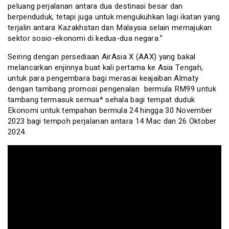
peluang perjalanan antara dua destinasi besar dan
berpenduduk, tetapi juga untuk mengukuhkan lagi ikatan yang
terjalin antara Kazakhstan dan Malaysia selain memajukan
sektor sosio-ekonomi di kedua-dua negara.”
Seiring dengan persediaan AirAsia X (AAX) yang bakal
melancarkan enjinnya buat kali pertama ke Asia Tengah,
untuk para pengembara bagi merasai keajaiban Almaty
dengan tambang promosi pengenalan bermula RM99 untuk
tambang termasuk semua* sehala bagi tempat duduk
Ekonomi untuk tempahan bermula 24 hingga 30 November
2023 bagi tempoh perjalanan antara 14 Mac dan 26 Oktober
2024.