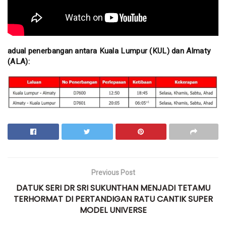
adual penerbangan antara Kuala Lumpur (KUL) dan Almaty
(ALA):
Previous Post
DATUK SERI DR SRI SUKUNTHAN MENJADI TETAMU
TERHORMAT DI PERTANDIGAN RATU CANTIK SUPER
MODEL UNIVERSE