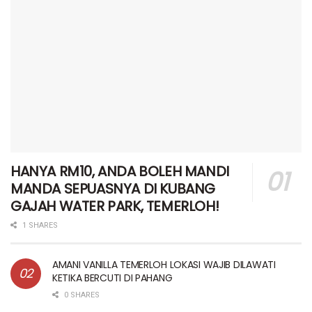
HANYA RM10, ANDA BOLEH MANDI
MANDA SEPUASNYA DI KUBANG
GAJAH WATER PARK, TEMERLOH!
1 SHARES
AMANI VANILLA TEMERLOH LOKASI WAJIB DILAWATI
KETIKA BERCUTI DI PAHANG
0 SHARES