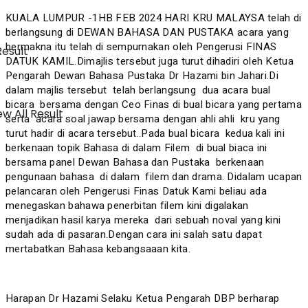
KUALA LUMPUR -1HB FEB 2024 HARI KRU MALAYSA telah di
berlangsung di DEWAN BAHASA DAN PUSTAKA acara yang
bermakna itu telah di sempurnakan oleh Pengerusi FINAS
Result
DATUK KAMIL.Dimajlis tersebut juga turut dihadiri oleh Ketua
Pengarah Dewan Bahasa Pustaka Dr Hazami bin Jahari.Di
dalam majlis tersebut telah berlangsung dua acara bual
bicara bersama dengan Ceo Finas di bual bicara yang pertama
w All Result
serta acara soal jawap bersama dengan ahli ahli kru yang
turut hadir di acara tersebut..Pada bual bicara kedua kali ini
berkenaan topik Bahasa di dalam Filem di bual biaca ini
bersama panel Dewan Bahasa dan Pustaka berkenaan
pengunaan bahasa di dalam filem dan drama. Didalam ucapan
pelancaran oleh Pengerusi Finas Datuk Kami beliau ada
menegaskan bahawa penerbitan filem kini digalakan
menjadikan hasil karya mereka dari sebuah noval yang kini
sudah ada di pasaran.Dengan cara ini salah satu dapat
mertabatkan Bahasa kebangsaaan kita.
Harapan Dr Hazami Selaku Ketua Pengarah DBP berharap