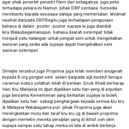
agar phak penerbit penerbt filem dan sebagainya juga peka
terhadapa pekara ini.Namun pihak DBP sentiasa bersedia
membantu kepada sessiapa sahaja yang memerlukan khidmat
nasihat daripada DBP.Begitu juga terhadapan pengunaan
bahasa di dalam poster -poster supaya ia juga diambik
kira.Walaubagaimanapun bahasa dearah setempat tidak
menjadi satu halangan untuk pengiat seni untuk mengekalkan
warisan yang sedia ada supaya dapat mengekalkan seni
warisan setempat.
Dimajlis tersebut juga Proprima juga telah memberi anugerah
kepada 8 org pengiat seni selain daripada sijil insetuf berupa
caramun sokso setahun telah di berikan .Encik Khalil berharap
Hari Kru Malaysia ini dpat dijadikan satu hari yang di anjurkan
juga bersama Kementerian yang berkaitan supaya ia boleh
dijadikan satu hari sebagi penghargaan kepada semua kru kru
di Malaysia.Walubagaima pun pihak Proprima juga akan
meningkatkan mutu dan taraf kru kru yg di bawah proprima
dengan memebri mereka persijilan yang di iktraf oeh skm
supaya sampai satu tahap merka ini bila di ambik berkerja