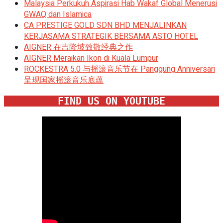
Malaysia Perkukuh Aspirasi Hab Wakaf Global Menerusi
GWAQ dan Islamica
CA PRESTIGE GOLD SDN BHD MENJALINKAN
KERJASAMA STRATEGIK BERSAMA ASTO HOTEL
AIGNER 在吉隆坡致敬经典之作
AIGNER Meraikan Ikon di Kuala Lumpur
ROCKESTRA 5.0 与摇滚音乐节在 Panggung Anniversari
呈现国家摇滚音乐底蕴
FIND US ON YOUTUBE