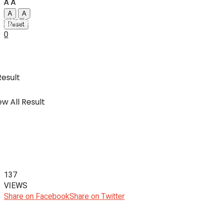
A
A
A
A
SWA Digital Malaysia
IBC
Reset
0
Usahawan & Shopping
Result
w All Result
Hiburan
SWA Digital Malaysia
137
VIEWS
Share on Facebook
Share on Twitter