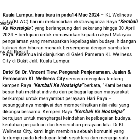
Kuala Lumpur, baru baru in pada14 Mac 2024 –
KL Wellness
City (KLWC) hari ini melancarkan ekstravaganza Raya “
Kembali
Result
Ke Nostalgia”
, yang berlangsung dari sekarang hingga 30 April
2024 – bertujuan untuk menawarkan kepada rakyat Malaysia
pengalaman yang memaparkan kepelbagaian budaya, hidangan
kulinari dan hiburan menarik bersempena dengan sambutan
w All Result
Raya. Kesemua ini dianjurkan di Galeri Pameran KL Wellness
City di Bukit Jalil, Kuala Lumpur.
Dato’ Sri Dr. Vincent Tiew, Pengarah Penjenamaan, Jualan &
Pemasaran KL Wellness City
semasa mengulas tentang
kempen Raya
“Kembali Ke Nostalgia”
berkata, “Kami berasa
besar hati melihat individu dari pelbagai lapisan masyarakat
berkumpul untuk menyambut perayaan Hari Raya –
sesungguhnya menjiwai dan memperlihatkan nilai-nilai yang
dikongsi bersama. Kempen Raya
“Kembali Ke Nostalgia”
bertujuan untuk menghargai keindahan kepelbagaian budaya,
keutuhan perpaduan dan kemeriahan perayaan kita. Di KL
Wellness City, kami ingin membina sebuah komuniti yang
tertumpu pada kehidupan lebih sejahtera dan menjaga satu