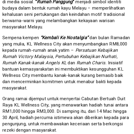
di media sosial.
“
Rumah Panggung
”
menjadi simbol identiti
budaya dalam bentuk rumah kayu Melayu – memperlihatkan
kehalusan seni pertukangan dan keindahan motif tradisional
berwarna-warni yang melambangkan kekayaan warisan
masyarakat Melayu.
Sempena kempen
“Kembali Ke Nostalgia”
dan bulan Ramadan
yang mulia, KL Wellness City akan menyumbangkan RM8,000
kepada rumah-rumah anak yatim –
Persatuan Kebajikan
Rumah Victory Malaysia, Pertubuhan Kebajikan Nurhati,
Rumah Kanak-kanak Angels KL
dan
Rumah Charis.
Inisiatif
bantuan kemasyarakatan ini membuktikan kesungguhan KL
Wellness City membantu kanak-kanak kurang bernasib baik
dan mencerminkan komitmen untuk menabur bakti kepada
masyarakat.
Orang ramai dijemput untuk menyertai Cabutan Bertuah Duit
Raya KL Wellness City, yang menawarkan hadiah tunai antara
RM1,000 hingga RM3,000. Di samping itu, dari 14 Mac hingga
30 April, hadiah percuma istimewa akan diberikan kepada para
pengunjung, untuk membawakan keceriaan serta berkongsi
rezeki dengan masyarakat.