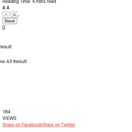
Reading Time: 4 mins read
A
A
SWA Digital Malaysia
IBC
A
A
Reset
0
Usahawan & Shopping
Result
w All Result
Hiburan
SWA Digital Malaysia
184
VIEWS
Share on Facebook
Share on Twitter