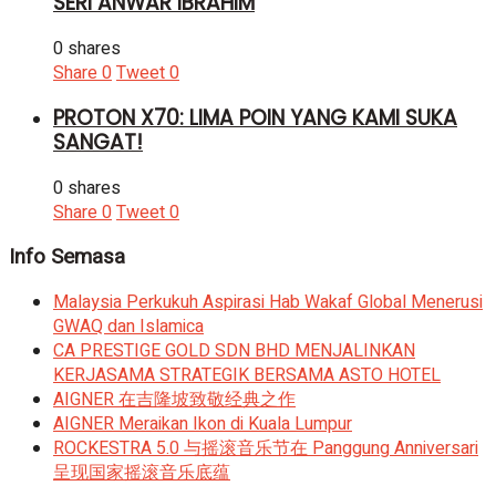
SERI ANWAR IBRAHIM
0 shares
Share
0
Tweet
0
PROTON X70: LIMA POIN YANG KAMI SUKA
SANGAT!
0 shares
Share
0
Tweet
0
Info Semasa
Malaysia Perkukuh Aspirasi Hab Wakaf Global Menerusi
GWAQ dan Islamica
CA PRESTIGE GOLD SDN BHD MENJALINKAN
KERJASAMA STRATEGIK BERSAMA ASTO HOTEL
AIGNER 在吉隆坡致敬经典之作
AIGNER Meraikan Ikon di Kuala Lumpur
ROCKESTRA 5.0 与摇滚音乐节在 Panggung Anniversari
呈现国家摇滚音乐底蕴