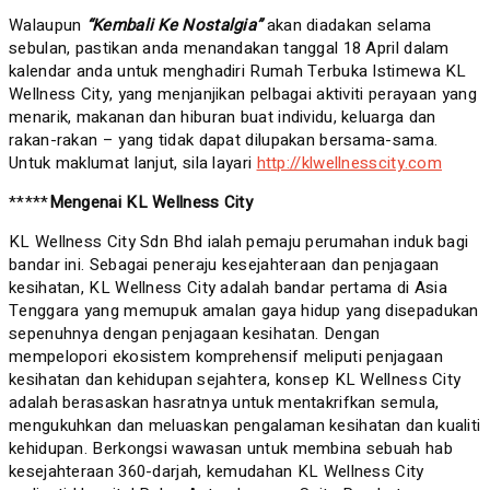
Walaupun
“Kembali Ke Nostalgia”
akan diadakan selama
sebulan, pastikan anda menandakan tanggal 18 April dalam
kalendar anda untuk menghadiri Rumah Terbuka Istimewa KL
Wellness City, yang menjanjikan pelbagai aktiviti perayaan yang
menarik, makanan dan hiburan buat individu, keluarga dan
rakan-rakan – yang tidak dapat dilupakan bersama-sama.
Untuk maklumat lanjut, sila layari
http://klwellnesscity.com
*****
Mengenai KL Wellness City
KL Wellness City Sdn Bhd ialah pemaju perumahan induk bagi
bandar ini. Sebagai peneraju kesejahteraan dan penjagaan
kesihatan, KL Wellness City adalah bandar pertama di Asia
Tenggara yang memupuk amalan gaya hidup yang disepadukan
sepenuhnya dengan penjagaan kesihatan. Dengan
mempelopori ekosistem komprehensif meliputi penjagaan
kesihatan dan kehidupan sejahtera, konsep KL Wellness City
adalah berasaskan hasratnya untuk mentakrifkan semula,
mengukuhkan dan meluaskan pengalaman kesihatan dan kualiti
kehidupan. Berkongsi wawasan untuk membina sebuah hab
kesejahteraan 360-darjah, kemudahan KL Wellness City