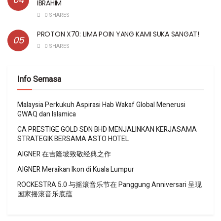
IBRAHIM
0 SHARES
PROTON X70: LIMA POIN YANG KAMI SUKA SANGAT!
0 SHARES
Info Semasa
Malaysia Perkukuh Aspirasi Hab Wakaf Global Menerusi
GWAQ dan Islamica
CA PRESTIGE GOLD SDN BHD MENJALINKAN KERJASAMA
STRATEGIK BERSAMA ASTO HOTEL
AIGNER 在吉隆坡致敬经典之作
AIGNER Meraikan Ikon di Kuala Lumpur
ROCKESTRA 5.0 与摇滚音乐节在 Panggung Anniversari 呈现
国家摇滚音乐底蕴