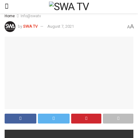
Home
Info@swatv
A
by
SWA TV
August 7, 2021
A