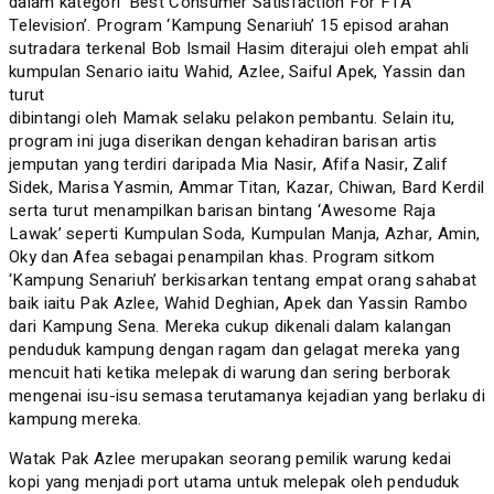
dalam kategori ‘Best Consumer Satisfaction For FTA
Television’. Program ‘Kampung Senariuh’ 15 episod arahan
sutradara terkenal Bob Ismail Hasim diterajui oleh empat ahli
kumpulan Senario iaitu Wahid, Azlee, Saiful Apek, Yassin dan
turut
dibintangi oleh Mamak selaku pelakon pembantu. Selain itu,
program ini juga diserikan dengan kehadiran barisan artis
jemputan yang terdiri daripada Mia Nasir, Afifa Nasir, Zalif
Sidek, Marisa Yasmin, Ammar Titan, Kazar, Chiwan, Bard Kerdil
serta turut menampilkan barisan bintang ‘Awesome Raja
Lawak’ seperti Kumpulan Soda, Kumpulan Manja, Azhar, Amin,
Oky dan Afea sebagai penampilan khas. Program sitkom
‘Kampung Senariuh’ berkisarkan tentang empat orang sahabat
baik iaitu Pak Azlee, Wahid Deghian, Apek dan Yassin Rambo
dari Kampung Sena. Mereka cukup dikenali dalam kalangan
penduduk kampung dengan ragam dan gelagat mereka yang
mencuit hati ketika melepak di warung dan sering berborak
mengenai isu-isu semasa terutamanya kejadian yang berlaku di
kampung mereka.
Watak Pak Azlee merupakan seorang pemilik warung kedai
kopi yang menjadi port utama untuk melepak oleh penduduk