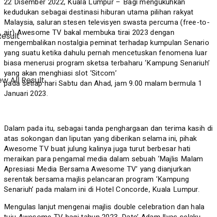
22 Disember 2022, Kuala Lumpur – Bagi mengukuhkan
kedudukan sebagai destinasi hiburan utama pilihan rakyat
Malaysia, saluran stesen televisyen swasta percuma (free-to-
air) Awesome TV bakal membuka tirai 2023 dengan
Result
mengembalikan nostalgia peminat terhadap kumpulan Senario
yang suatu ketika dahulu pernah mencetuskan fenomena luar
biasa menerusi program sketsa terbaharu ‘Kampung Senariuh’
yang akan menghiasi slot ‘Sitcom’
w All Result
pada setiap hari Sabtu dan Ahad, jam 9.00 malam bermula 1
Januari 2023.
Dalam pada itu, sebagai tanda penghargaan dan terima kasih di
atas sokongan dan liputan yang diberikan selama ini, pihak
Awesome TV buat julung kalinya juga turut berbesar hati
meraikan para pengamal media dalam sebuah ‘Majlis Malam
Apresiasi Media Bersama Awesome TV’ yang dianjurkan
serentak bersama majlis pelancaran program ‘Kampung
Senariuh’ pada malam ini di Hotel Concorde, Kuala Lumpur.
Mengulas lanjut mengenai majlis double celebration dan hala
tuju Awesome TV bagi tahun 2023, Dato’ Adam Ilyas selaku