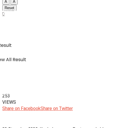
A
A
Reset
SWA Digital Malaysia
0
IBC
Usahawan & Shopping
Result
w All Result
Hiburan
SWA Digital Malaysia
253
VIEWS
Share on Facebook
Share on Twitter