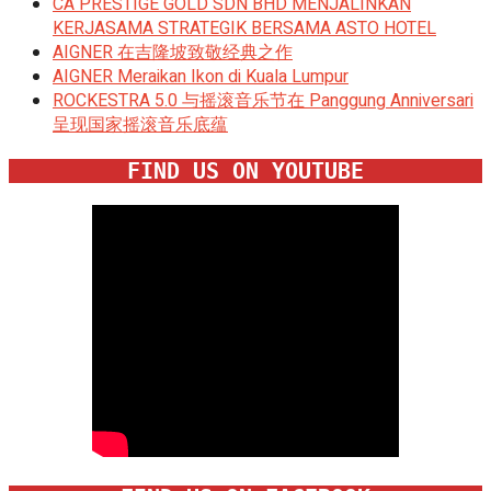
CA PRESTIGE GOLD SDN BHD MENJALINKAN
KERJASAMA STRATEGIK BERSAMA ASTO HOTEL
AIGNER 在吉隆坡致敬经典之作
AIGNER Meraikan Ikon di Kuala Lumpur
ROCKESTRA 5.0 与摇滚音乐节在 Panggung Anniversari
呈现国家摇滚音乐底蕴
FIND US ON YOUTUBE