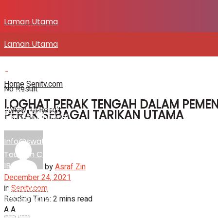
Laman Utama
Laman Utama
SENITV.COM
SENITV.COM
Home
Senitv.com
No Result
#108 (no title)
LOGHAT PERAK TENGAH DALAM PEMENT
View All Result
#108 (no title)
PERAK SEBAGAI TARIKAN UTAMA
Tourism Channel
Info@swatv
Tourism Channel
IBC
by
Asraf Zin
December 24, 2021
in
Senitv.com
Usahawan & Shopping
Reading Time: 2 mins read
Info@swatv
A
A
Hiburan