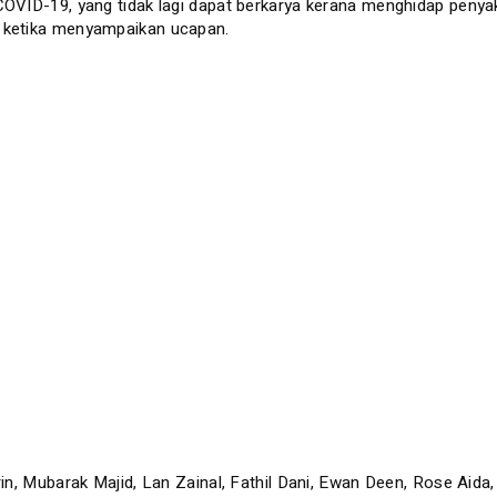
COVID-19, yang tidak lagi dapat berkarya kerana menghidap penyak
a ketika menyampaikan ucapan.
rin, Mubarak Majid, Lan Zainal, Fathil Dani, Ewan Deen, Rose Aid