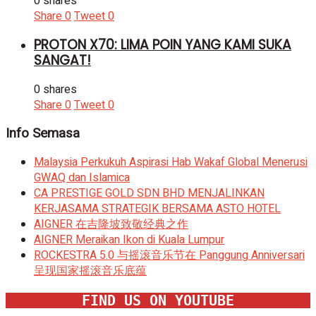
0 shares
Share
0
Tweet
0
PROTON X70: LIMA POIN YANG KAMI SUKA
SANGAT!
0 shares
Share
0
Tweet
0
Info Semasa
Malaysia Perkukuh Aspirasi Hab Wakaf Global Menerusi
GWAQ dan Islamica
CA PRESTIGE GOLD SDN BHD MENJALINKAN
KERJASAMA STRATEGIK BERSAMA ASTO HOTEL
AIGNER 在吉隆坡致敬经典之作
AIGNER Meraikan Ikon di Kuala Lumpur
ROCKESTRA 5.0 与摇滚音乐节在 Panggung Anniversari
呈现国家摇滚音乐底蕴
FIND US ON YOUTUBE