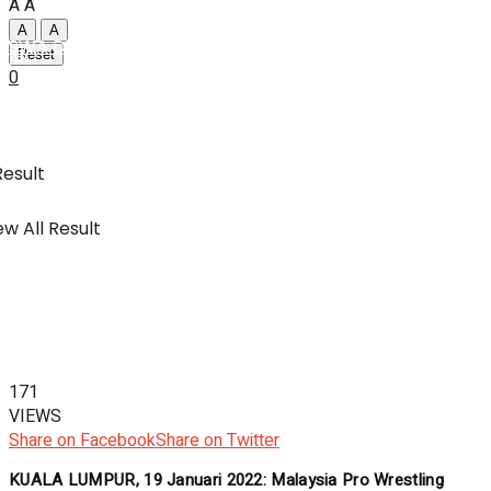
A
A
A
A
SWA Digital Malaysia
IBC
Reset
0
Usahawan & Shopping
Result
w All Result
Hiburan
SWA Digital Malaysia
171
VIEWS
Share on Facebook
Share on Twitter
KUALA LUMPUR, 19 Januari 2022: Malaysia Pro Wrestling