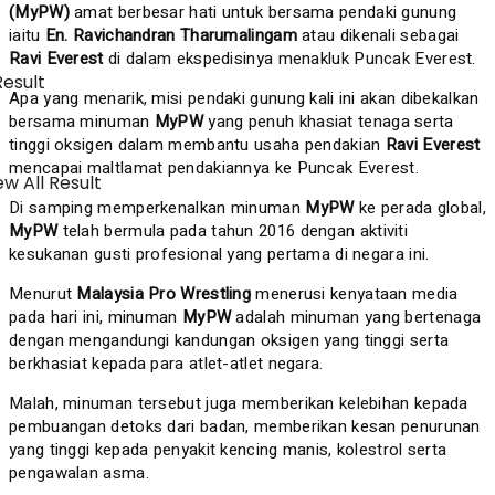
(MyPW)
amat berbesar hati untuk bersama pendaki gunung
iaitu
En. Ravichandran Tharumalingam
atau dikenali sebagai
Ravi Everest
di dalam ekspedisinya menakluk Puncak Everest.
Result
Apa yang menarik, misi pendaki gunung kali ini akan dibekalkan
bersama minuman
MyPW
yang penuh khasiat tenaga serta
tinggi oksigen dalam membantu usaha pendakian
Ravi Everest
mencapai maltlamat pendakiannya ke Puncak Everest.
w All Result
Di samping memperkenalkan minuman
MyPW
ke perada global,
MyPW
telah bermula pada tahun 2016 dengan aktiviti
kesukanan gusti profesional yang pertama di negara ini.
Menurut
Malaysia Pro Wrestling
menerusi kenyataan media
pada hari ini, minuman
MyPW
adalah minuman yang bertenaga
dengan mengandungi kandungan oksigen yang tinggi serta
berkhasiat kepada para atlet-atlet negara.
Malah, minuman tersebut juga memberikan kelebihan kepada
pembuangan detoks dari badan, memberikan kesan penurunan
yang tinggi kepada penyakit kencing manis, kolestrol serta
pengawalan asma.