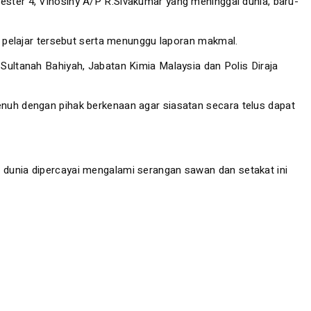
ster 4, Vinosiny A/P R.Sivakumar yang meninggal dunia, baru-
pelajar tersebut serta menunggu laporan makmal.
l Sultanah Bahiyah, Jabatan Kimia Malaysia dan Polis Diraja
h dengan pihak berkenaan agar siasatan secara telus dapat
l dunia dipercayai mengalami serangan sawan dan setakat ini