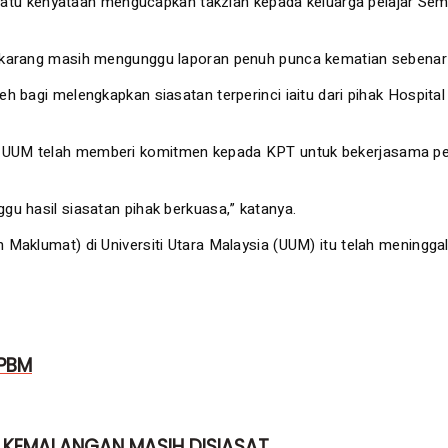
atu kenyataan mengucapkan takziah kepada keluarga pelajar Seme
ekarang masih mengunggu laporan penuh punca kematian sebenar 
leh bagi melengkapkan siasatan terperinci iaitu dari pihak Hospita
 UUM telah memberi komitmen kepada KPT untuk bekerjasama penu
u hasil siasatan pihak berkuasa,” katanya.
Maklumat) di Universiti Utara Malaysia (UUM) itu telah meningga
 PBM
 KEMALANGAN MASIH DISIASAT