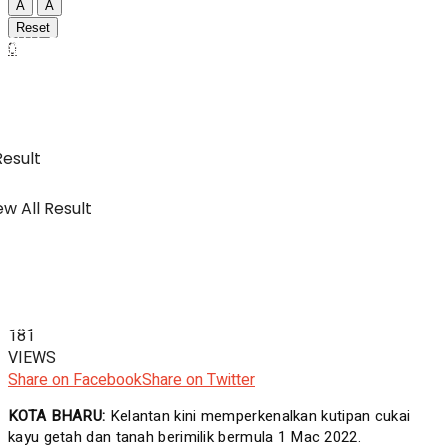
A
A
Reset
SWA Digital Malaysia
0
IBC
Usahawan & Shopping
Result
w All Result
Hiburan
SWA Digital Malaysia
181
VIEWS
Share on Facebook
Share on Twitter
KOTA BHARU:
Kelantan kini memperkenalkan kutipan cukai
kayu getah dan tanah berimilik bermula 1 Mac 2022.