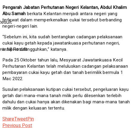
Pengarah Jabatan Perhutanan Negeri Kelantan, Abdul Khalim
Abu Samah
berkata Kelantan menjadi antara negeri yang
terlewat dalam memperkenalkan cukai tersebut berbanding
Result
negeri-negeri lain.
“Sebelum ini, kita sudah bentangkan cadangan pelaksanaan
cukai kayu getah kepada jawatankuasa perhutanan negeri,
w All Result
tetapi ia ditangguhkan,” katanya.
Pada 25 Oktober tahun lalu, Mesyuarat Jawatankuasa Kecil
Perhutanan Kelantan telah meluluskan cadangan pelaksanaan
pembayaran cukai kayu getah dan tanah berimilik bermula 1
Mac 2022.
Susulan pelaksanaan kutipan cukai tersebut, pengeluaran kayu
getah dari mana-mana tanah milik perlu dilesenkan terlebih
dahulu dan cukai hanya akan dikenakan bagi mana-mana tanah
milik dengan keluasan tertentu.
Share
Tweet
Pin
Previous Post