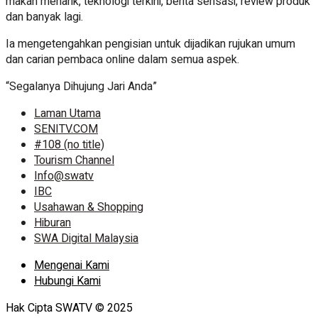
makan menarik, teknologi terkini, berita sensasi, review produk
dan banyak lagi.
Ia mengetengahkan pengisian untuk dijadikan rujukan umum
dan carian pembaca online dalam semua aspek.
“Segalanya Dihujung Jari Anda”
Laman Utama
SENITV.COM
#108 (no title)
Tourism Channel
Info@swatv
IBC
Usahawan & Shopping
Hiburan
SWA Digital Malaysia
Mengenai Kami
Hubungi Kami
Hak Cipta SWATV © 2025