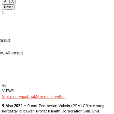
A
A
Reset
SWA Digital Malaysia
0
IBC
Usahawan & Shopping
Result
w All Result
Hiburan
SWA Digital Malaysia
48
VIEWS
Share on Facebook
Share on Twitter
9 Mac 2022 –
Pusat Pemberian Vaksin (PPV) Offsite yang
berdaftar di bawah ProtectHealth Corporation Sdn. Bhd.