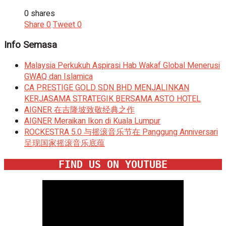
0 shares
Share
0
Tweet
0
Info Semasa
Malaysia Perkukuh Aspirasi Hab Wakaf Global Menerusi
GWAQ dan Islamica
CA PRESTIGE GOLD SDN BHD MENJALINKAN
KERJASAMA STRATEGIK BERSAMA ASTO HOTEL
AIGNER 在吉隆坡致敬经典之作
AIGNER Meraikan Ikon di Kuala Lumpur
ROCKESTRA 5.0 与摇滚音乐节在 Panggung Anniversari
呈现国家摇滚音乐底蕴
FIND US ON YOUTUBE