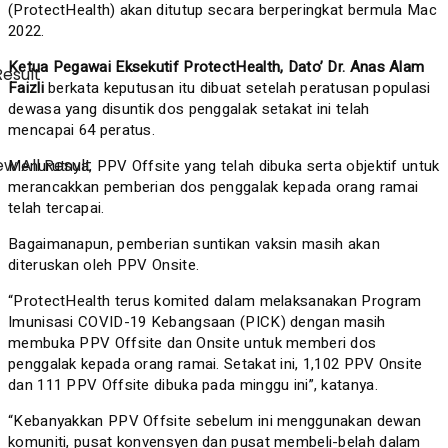
(ProtectHealth) akan ditutup secara berperingkat bermula Mac
2022.
Ketua Pegawai Eksekutif ProtectHealth, Dato’ Dr. Anas Alam
Result
Faizli
berkata keputusan itu dibuat setelah peratusan populasi
dewasa yang disuntik dos penggalak setakat ini telah
mencapai 64 peratus.
w All Result
Menurutnya, PPV Offsite yang telah dibuka serta objektif untuk
merancakkan pemberian dos penggalak kepada orang ramai
telah tercapai.
Bagaimanapun, pemberian suntikan vaksin masih akan
diteruskan oleh PPV Onsite.
“ProtectHealth terus komited dalam melaksanakan Program
Imunisasi COVID-19 Kebangsaan (PICK) dengan masih
membuka PPV Offsite dan Onsite untuk memberi dos
penggalak kepada orang ramai. Setakat ini, 1,102 PPV Onsite
dan 111 PPV Offsite dibuka pada minggu ini”, katanya.
“Kebanyakkan PPV Offsite sebelum ini menggunakan dewan
komuniti, pusat konvensyen dan pusat membeli-belah dalam