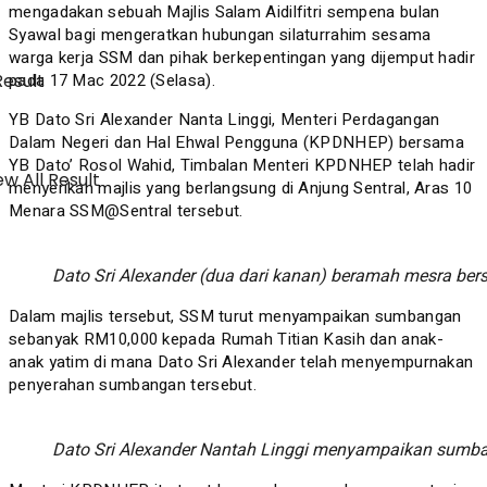
mengadakan sebuah Majlis Salam Aidilfitri sempena bulan
Syawal bagi mengeratkan hubungan silaturrahim sesama
warga kerja SSM dan pihak berkepentingan yang dijemput hadir
pada 17 Mac 2022 (Selasa).
Result
YB Dato Sri Alexander Nanta Linggi, Menteri Perdagangan
Dalam Negeri dan Hal Ehwal Pengguna (KPDNHEP) bersama
YB Dato’ Rosol Wahid, Timbalan Menteri KPDNHEP telah hadir
w All Result
menyerikan majlis yang berlangsung di Anjung Sentral, Aras 10
Menara SSM@Sentral tersebut.
Dato Sri Alexander (dua dari kanan) beramah mesra bers
Dalam majlis tersebut, SSM turut menyampaikan sumbangan
sebanyak RM10,000 kepada Rumah Titian Kasih dan anak-
anak yatim di mana Dato Sri Alexander telah menyempurnakan
penyerahan sumbangan tersebut.
Dato Sri Alexander Nantah Linggi menyampaikan sumb