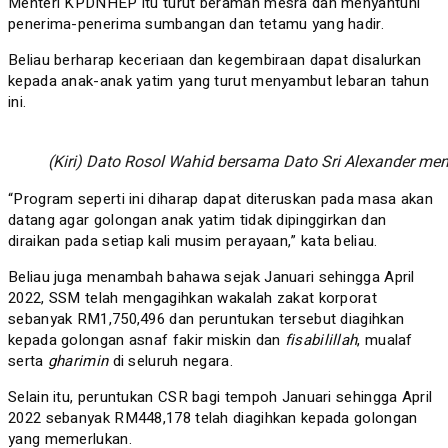
Menteri KPDNHEP itu turut beramah mesra dan menyantuni
penerima-penerima sumbangan dan tetamu yang hadir.
Beliau berharap keceriaan dan kegembiraan dapat disalurkan
kepada anak-anak yatim yang turut menyambut lebaran tahun
ini.
(Kiri) Dato Rosol Wahid bersama Dato Sri Alexander men
“Program seperti ini diharap dapat diteruskan pada masa akan
datang agar golongan anak yatim tidak dipinggirkan dan
diraikan pada setiap kali musim perayaan,” kata beliau.
Beliau juga menambah bahawa sejak Januari sehingga April
2022, SSM telah mengagihkan wakalah zakat korporat
sebanyak RM1,750,496 dan peruntukan tersebut diagihkan
kepada golongan asnaf fakir miskin dan
fisabilillah
, mualaf
serta
gharimin
di seluruh negara.
Selain itu, peruntukan CSR bagi tempoh Januari sehingga April
2022 sebanyak RM448,178 telah diagihkan kepada golongan
yang memerlukan.