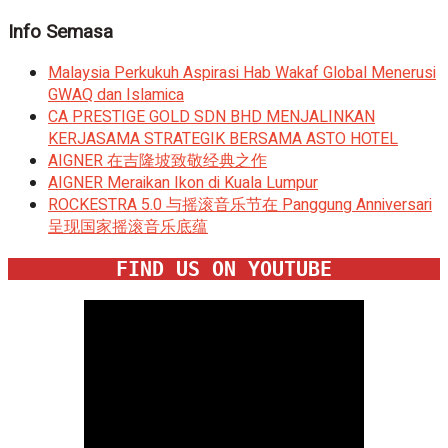
Info Semasa
Malaysia Perkukuh Aspirasi Hab Wakaf Global Menerusi
GWAQ dan Islamica
CA PRESTIGE GOLD SDN BHD MENJALINKAN
KERJASAMA STRATEGIK BERSAMA ASTO HOTEL
AIGNER 在吉隆坡致敬经典之作
AIGNER Meraikan Ikon di Kuala Lumpur
ROCKESTRA 5.0 与摇滚音乐节在 Panggung Anniversari
呈现国家摇滚音乐底蕴
FIND US ON YOUTUBE