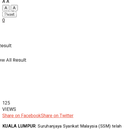
A
A
A
A
SWA Digital Malaysia
IBC
Reset
0
Usahawan & Shopping
Result
w All Result
Hiburan
SWA Digital Malaysia
125
VIEWS
Share on Facebook
Share on Twitter
KUALA LUMPUR
: Suruhanjaya Syarikat Malaysia (SSM) telah