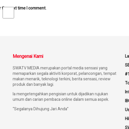
r the next time I comment.
Mengenai Kami
L
S
SWATV MEDIA merupakan portal media sensasi yang
memaparkan segala aktiviti korporat, pelancongan, tempat
#1
makan menarik, teknologi terkini, berita sensasi, review
To
produk dan banyak lagi.
I
Ia mengetengahkan pengisian untuk dijadikan rujukan
umum dan carian pembaca online dalam semua aspek.
IB
“Segalanya Dihujung Jari Anda”
U
Hi
SW