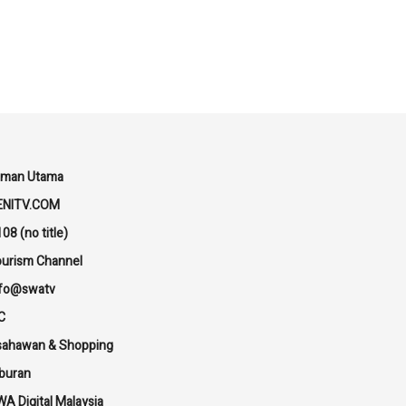
aman Utama
ENITV.COM
08 (no title)
urism Channel
nfo@swatv
C
sahawan & Shopping
buran
A Digital Malaysia