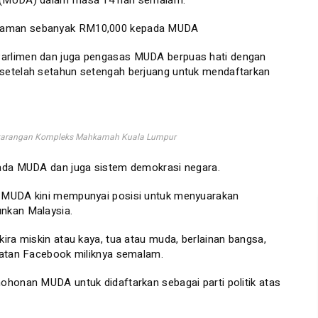
 (MUDA) dalam masa 14 hari semalam.
guaman sebanyak RM10,000 kepada MUDA
arlimen dan juga pengasas MUDA berpuas hati dengan
setelah setahun setengah berjuang untuk mendaftarkan
erkarangan Kompleks Mahkamah Kuala Lumpur
pada MUDA dan juga sistem demokrasi negara.
h MUDA kini mempunyai posisi untuk menyuarakan
nkan Malaysia.
ira miskin atau kaya, tua atau muda, berlainan bangsa,
tatan Facebook miliknya semalam.
ohonan MUDA untuk didaftarkan sebagai parti politik atas