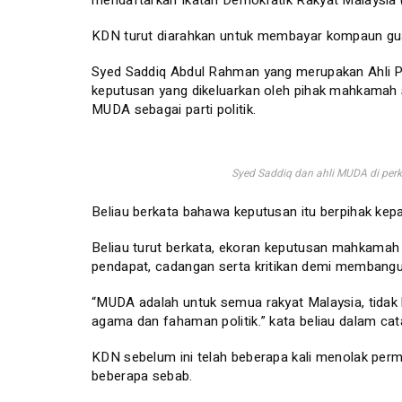
mendaftarkan Ikatan Demokratik Rakyat Malaysia
KDN turut diarahkan untuk membayar kompaun 
Syed Saddiq Abdul Rahman yang merupakan Ahli P
keputusan yang dikeluarkan oleh pihak mahkamah 
MUDA sebagai parti politik.
Syed Saddiq dan ahli MUDA di p
Beliau berkata bahawa keputusan itu berpihak ke
Beliau turut berkata, ekoran keputusan mahkama
pendapat, cadangan serta kritikan demi membangu
“MUDA adalah untuk semua rakyat Malaysia, tidak k
agama dan fahaman politik.” kata beliau dalam ca
KDN sebelum ini telah beberapa kali menolak perm
beberapa sebab.