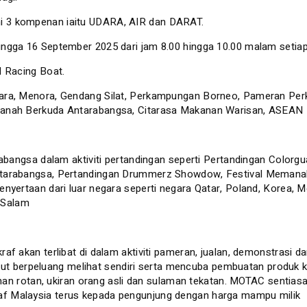
i 3 kompenan iaitu UDARA, AIR dan DARAT.
ngga 16 September 2025 dari jam 8.00 hingga 10.00 malam setiap 
l Racing Boat.
tara, Menora, Gendang Silat, Perkampungan Borneo, Pameran Per
manah Berkuda Antarabangsa, Citarasa Makanan Warisan, ASEAN Fo
arabangsa dalam aktiviti pertandingan seperti Pertandingan Colo
Antarabangsa, Pertandingan Drummerz Showdow, Festival Memana
yertaan dari luar negara seperti negara Qatar, Poland, Korea, Mo
l Salam
 akan terlibat di dalam aktiviti pameran, jualan, demonstrasi dan
turut berpeluang melihat sendiri serta mencuba pembuatan produk k
nyaman rotan, ukiran orang asli dan sulaman tekatan. MOTAC sen
f Malaysia terus kepada pengunjung dengan harga mampu milik