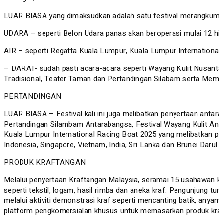
LUAR BIASA yang dimaksudkan adalah satu festival merangkum
UDARA – seperti Belon Udara panas akan beroperasi mulai 12 hi
AIR – seperti Regatta Kuala Lumpur, Kuala Lumpur Internationa
– DARAT- sudah pasti acara-acara seperti Wayang Kulit Nusan
Tradisional, Teater Taman dan Pertandingan Silabam serta Me
PERTANDINGAN
LUAR BIASA – Festival kali ini juga melibatkan penyertaan ant
Pertandingan Silambam Antarabangsa, Festival Wayang Kulit 
Kuala Lumpur International Racing Boat 2025 yang melibatkan pen
Indonesia, Singapore, Vietnam, India, Sri Lanka dan Brunei Daru
PRODUK KRAFTANGAN
Melalui penyertaan Kraftangan Malaysia, seramai 15 usahawan kraf
seperti tekstil, logam, hasil rimba dan aneka kraf. Pengunjung 
melalui aktiviti demonstrasi kraf seperti mencanting batik, a
platform pengkomersialan khusus untuk memasarkan produk kra